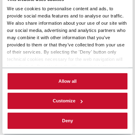
We use cookies to personalise content and ads, to
Progetta e realizza soluzioni di automazione per
provide social media features and to analyse our traffic.
l'imballaggio all'avanguardia con primaria competenza nel
We also share information about your use of our site with
confezionamento secondario, nella serializzazione e nella
our social media, advertising and analytics partners who
gestione dei prodotti. I principali settori di riferimento sono il
may combine it with other information that you’ve
farmaceutico e life science, alimentare e cosmetico. MGS ha
provided to them or that they’ve collected from your use
sede a Maple Grove, Minnesota (USA).
of their services. By selecting the 'Deny' button only
CONTACT US
technical cookies necessary for the web navigation will
be activated. By selecting the 'Customize' button you
can choose the single categories of cookies to be
activated. Read the complete
cookie policy
.
Allow all
Centrifugal Bowl
Feed bulk items (600 ppm)
Customize
Scopri di più
Deny