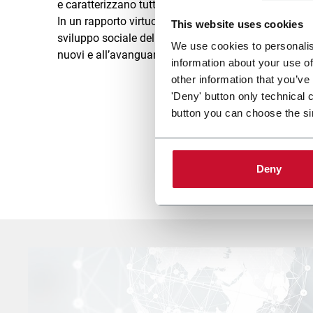
e caratterizzano tutte le nostre scelte di business co
In un rapporto virtuoso e circolare con la comunità,
This website uses cookies
sviluppo sociale del nostro territorio proponendo e r
We use cookies to personalis
nuovi e all’avanguardia.
information about your use of
other information that you’ve
'Deny' button only technical 
button you can choose the si
Deny