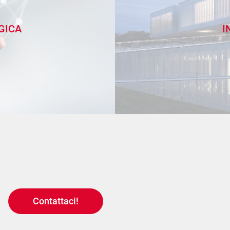
GICA
I
Contattaci!