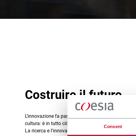
Costruire il futuro
L’innovazione fa parte del nostro patrimonio genetic
cultura: è in tutto ciò che creiamo per i nostri clienti
Consent
La ricerca e l'innovazione sono il nucleo del nostr