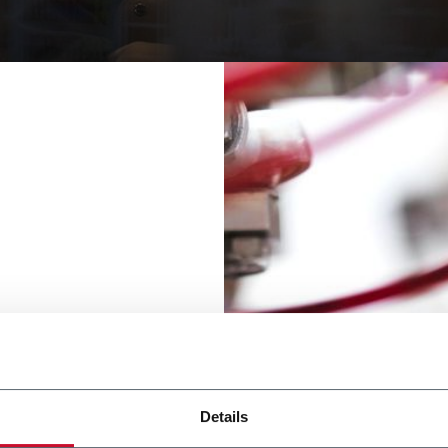
o e della nostra
 e per la comunità.
Details
o universo economico