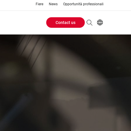
Fiere
News
Opportunità professionali
Contact us
Header
EN
IT
Buttons
menu