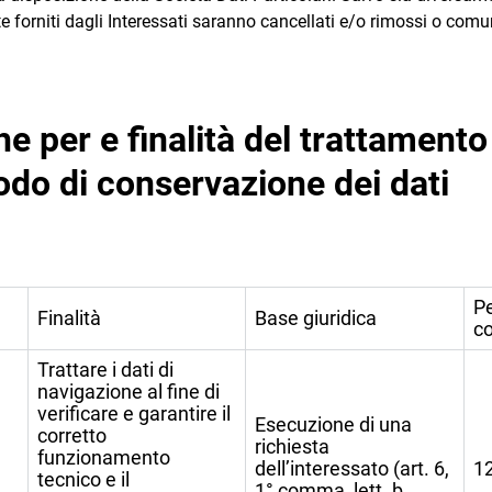
te forniti dagli Interessati saranno cancellati e/o rimossi o comu
he per e finalità del trattamento
odo di conservazione dei dati
Pe
Finalità
Base giuridica
c
Trattare i dati di
navigazione al fine di
verificare e garantire il
Esecuzione di una
corretto
richiesta
funzionamento
dell’interessato (art. 6,
1
tecnico e il
1° comma, lett. b