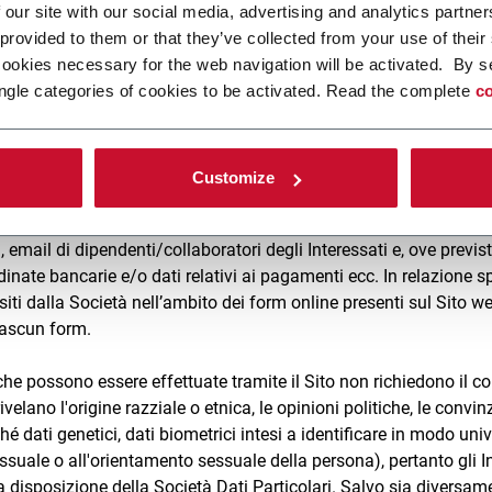
 our site with our social media, advertising and analytics partn
isorse, l'orario della richiesta, il metodo di interrogazione del serv
 provided to them or that they’ve collected from your use of their
rver (buono, errore ecc.), altri parametri relativi al sistema opera
cookies necessary for the web navigation will be activated. By s
ormazioni sull’utilizzo di questi dati trattati mediante cookie ed a
ngle categories of cookies to be activated. Read the complete
co
 Policy
pubblicata sul Sito;
ariamente, anche in fase contrattuale/precontrattuale, dagli Inter
plificativo nome e cognome (inclusi nome e cognome del legale r
Customize
sati operano), funzione lavorativa svolta, codice fiscale e partita
 cellulare e di telefono, numeri di fax e/o altri numeri di identificaz
 email di dipendenti/collaboratori degli Interessati e, ove previsti
ordinate bancarie e/o dati relativi ai pagamenti ecc. In relazione 
ti dalla Società nell’ambito dei form online presenti sul Sito we
ciascun form.
che possono essere effettuate tramite il Sito non richiedono il co
ivelano l'origine razziale o etnica, le opinioni politiche, le convinz
é dati genetici, dati biometrici intesi a identificare in modo uni
 sessuale o all'orientamento sessuale della persona), pertanto gli 
disposizione della Società Dati Particolari. Salvo sia diversamen