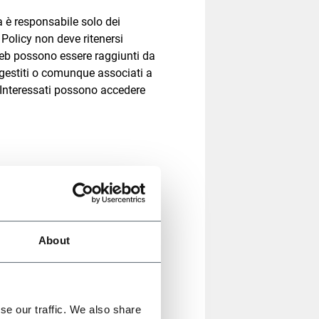
a è responsabile solo dei
 Policy non deve ritenersi
ti web possono essere raggiunti da
n gestiti o comunque associati a
gli Interessati possono accedere
About
ali comuni, tra cui:
l Sito web, come gli indirizzi
se our traffic. We also share
zzi URI (Uniform Resource