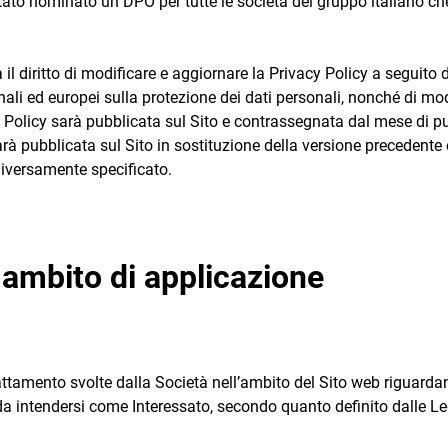
tato nominato un DPO per tutte le società del gruppo italiano ch
a il diritto di modificare e aggiornare la Privacy Policy a seguito
nali ed europei sulla protezione dei dati personali, nonché di mod
y Policy sarà pubblicata sul Sito e contrassegnata dal mese di 
arà pubblicata sul Sito in sostituzione della versione precedente 
diversamente specificato.
e ambito di applicazione
rattamento svolte dalla Società nell’ambito del Sito web riguarda
), da intendersi come Interessato, secondo quanto definito dalle L