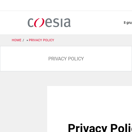
Salta
al
contenuto
principale
il gr
HOME
PRIVACY POLICY
PRIVACY POLICY
Privacy Pol