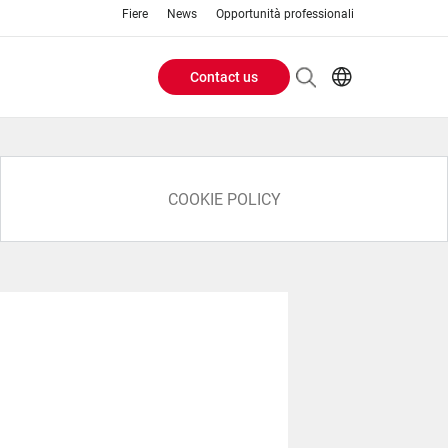
Fiere
News
Opportunità professionali
Contact us
Header
EN
IT
Buttons
menu
COOKIE POLICY