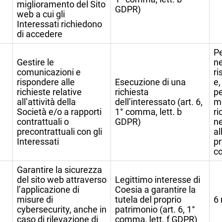
miglioramento del Sito
GDPR)
web a cui gli
Interessati richiedono
di accedere
Pe
Gestire le
ne
comunicazioni e
ri
rispondere alle
Esecuzione di una
e,
richieste relative
richiesta
pe
all’attività della
dell’interessato (art. 6,
me
Società e/o a rapporti
1° comma, lett. b
ri
contrattuali o
GDPR)
ne
precontrattuali con gli
al
Interessati
pr
co
Garantire la sicurezza
del sito web attraverso
Legittimo interesse di
l’applicazione di
Coesia a garantire la
misure di
tutela del proprio
6
cybersecurity, anche in
patrimonio (art. 6, 1°
caso di rilevazione di
comma, lett. f GDPR)