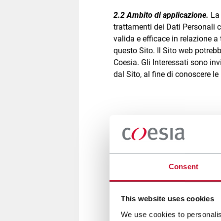
2.2 Ambito di applicazione.
La 
trattamenti dei Dati Personali c
valida e efficace in relazione a 
questo Sito. Il Sito web potrebb
Coesia. Gli Interessati sono invi
dal Sito, al fine di conoscere l
3. Categorie di 
Consent
3.1 Dati identificativi.
Coesia tra
This website uses cookies
a
. Dati di navigazione, che son
We use cookies to personalis
IP, i nomi a dominio dei compute