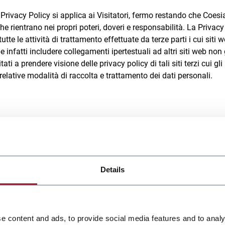
Privacy Policy si applica ai Visitatori, fermo restando che Coesi
he rientrano nei propri poteri, doveri e responsabilità. La Privacy
tutte le attività di trattamento effettuate da terze parti i cui si
e infatti includere collegamenti ipertestuali ad altri siti web no
tati a prendere visione delle privacy policy di tali siti terzi cui 
e relative modalità di raccolta e trattamento dei dati personali.
Dati Personali trattati
Details
tta i Dati Personali dei Visitatori, che consistono in Dati Person
o acquisiti in maniera automatica per effetto della connessione a
e content and ads, to provide social media features and to analy
r utilizzati da ogni Visitatore che si connette al Sito, gli indiri