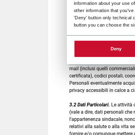
information about your use of
Identifier) che identificano le r
other information that you’ve
richiesto, lo status code del se
'Deny' button only technical 
dei Visitatori. Per maggiori inf
button you can choose the si
si invita a consultare la
Cookie
b.
Dati Personali forniti volont
Società, tra cui a titolo esem
Deny
società/ente per cui gli Interes
ai fini fiscali), recapiti (numeri
mail (inclusi quelli commerciali,
certificata), codici postali, co
Personali eventualmente acquisi
privacy accessibili in calce a 
3.2 Dati Particolari.
Le attività 
(vale a dire, dati personali che r
l'appartenenza sindacale, nonch
relativi alla salute o alla vita
fornire e/o comunque mettere a 