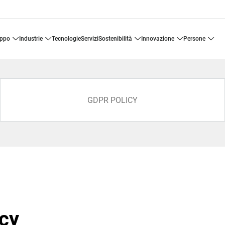
uppo
industrie
tecnologie
servizi
sostenibilità
innovazione
persone
GDPR POLICY
icy