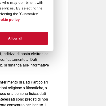
ers who may combine it with
er, la dimensione del file
 services. By selecting the
tivo e all'ambiente informatico
electing the 'Customize'
ltri strumenti di tracciamento,
okie policy
.
essati che contattino la
appresentante della
Allow all
 IVA, località/domicilio (anche
ione), indirizzi postali ed e-
, indirizzi di posta elettronica
specificatamente ai Dati
b, si rimanda alle informative
nferimento di Dati Particolari
ioni religiose o filosofiche, o
voco una persona fisica, dati
Interessati sono pregati di non
te convenuto per iscritto, i