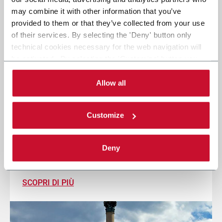
may combine it with other information that you’ve
provided to them or that they’ve collected from your use
of their services. By selecting the 'Deny' button only
technical cookies necessary for the web navigation will
be activated. By selecting the 'Customize' button you
can choose the single categories of cookies to be
activated. Read the complete
cookie policy
.
Allow all
Coesia a LogiMAT 2026: al tuo fianco
Customize
nella nuova era E-commerce
24/26 Marzo 2026
Deny
Stuttgart, Germany - Hall 8, Booth 8C21
SCOPRI DI PIÙ