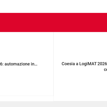
Coesia a LogiMAT 2026: 
Coesia a MODEX 2026: automazione intelligente per le nuove sfide dell’E-commerce e Intralogistica
c