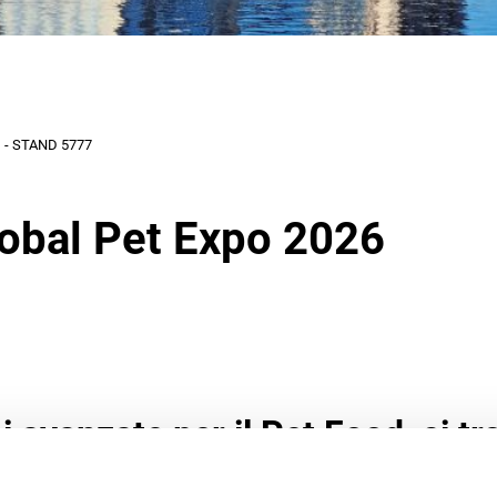
- STAND 5777
lobal Pet Expo 2026
 avanzate per il Pet Food, ci tr