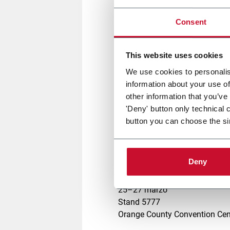
Consent
Coesia, le aziende del gruppo 
This website uses cookies
Expo 2026
a
Orlando (FL)
dal
Vieni a trovarci allo
stand 577
We use cookies to personalis
su misura per l’industria del Pe
information about your use of
Scopri in prima persona come l’a
other information that you’ve
saranno a disposizione per illu
'Deny' button only technical 
continua evoluzione del merca
button you can choose the si
Non perdere l’opportunità di ent
Global Pet Expo 2026!
Deny
Visita Coesia al Global Pet Ex
25–27 marzo
Stand 5777
Orange County Convention Cente