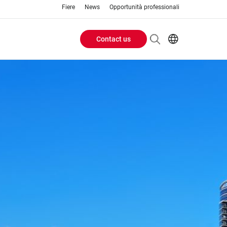
Fiere
News
Opportunità professionali
Contact us
Header
EN
IT
Buttons
menu