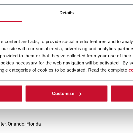
Details
e i suoi partner – ACMA, FlexLink, RA Jones, MGS, Volpak e PWR 
25 al 27 marzo 2026
.
7
, al
Suppliers Pavilion
per scoprire soluzioni di automazione inno
e content and ads, to provide social media features and to analy
t Food.
 our site with our social media, advertising and analytics partn
pproccio collaborativo di Coesia offra soluzioni efficienti, igienic
 provided to them or that they’ve collected from your use of their
strarti come i nostri sistemi possono ottimizzare le tue operazion
cookies necessary for the web navigation will be activated. By s
to.
ngle categories of cookies to be activated. Read the complete
co
rare in contatto con i leader del settore e scoprire il futuro dell
Customize
po
r, Orlando, Florida