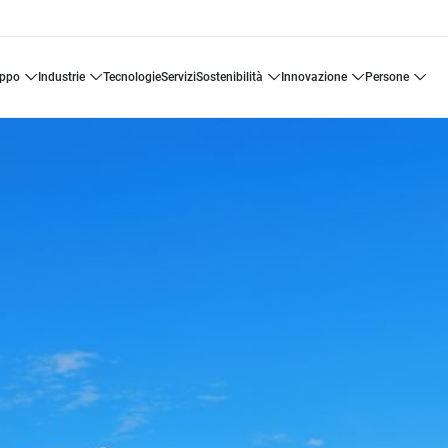
uppo
industrie
tecnologie
servizi
sostenibilità
innovazione
persone