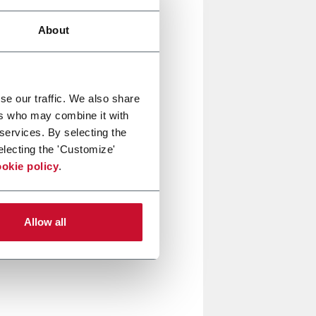
About
– ti invitano al
Global Pet
vative e integrate, progettate
se our traffic. We also share
ers who may combine it with
he e flessibili. I nostri esperti
 services. By selecting the
i e rispondere alle esigenze in
electing the 'Customize'
okie policy
.
a produzione del Pet Food al
Allow all