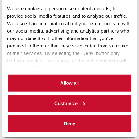
We use cookies to personalise content and ads, to
provide social media features and to analyse our traffic.
We also share information about your use of our site with
our social media, advertising and analytics partners who
may combine it with other information that you’ve
provided to them or that they’ve collected from your use
of their services. By selecting the 'Deny' button only
technical cookies necessary for the web navigation will
be activated. By selecting the 'Customize' button you
can choose the single categories of cookies to be
activated. Read the complete
cookie policy
.
Allow all
Customize
Deny