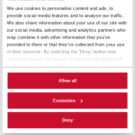
We use cookies to personalise content and ads, to
provide social media features and to analyse our traffic.
We also share information about your use of our site with
our social media, advertising and analytics partners who
may combine it with other information that you’ve
provided to them or that they’ve collected from your use
of their services. By selecting the 'Deny' button only
technical cookies necessary for the web navigation will
be activated. By selecting the 'Customize' button you
can choose the single categories of cookies to be
activated. Read the complete
cookie policy
.
Allow all
Customize
Deny