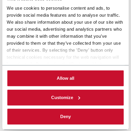
We use cookies to personalise content and ads, to
provide social media features and to analyse our traffic.
We also share information about your use of our site with
our social media, advertising and analytics partners who
may combine it with other information that you’ve
provided to them or that they’ve collected from your use
of their services. By selecting the 'Deny' button only
technical cookies necessary for the web navigation will
be activated. By selecting the 'Customize' button you
can choose the single categories of cookies to be
activated. Read the complete
cookie policy
.
Allow all
Customize
Deny