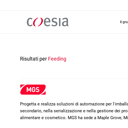
Salta
al
contenuto
principale
il gr
Risultati per
Feeding
Progetta e realizza soluzioni di automazione per l'imba
secondario, nella serializzazione e nella gestione dei prod
alimentare e cosmetico. MGS ha sede a Maple Grove, M