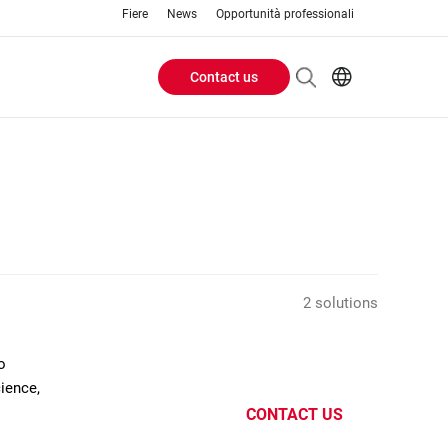
Fiere
News
Opportunità professionali
Contact us
Header
EN
IT
Buttons
menu
2 solutions
o
cience,
CONTACT US