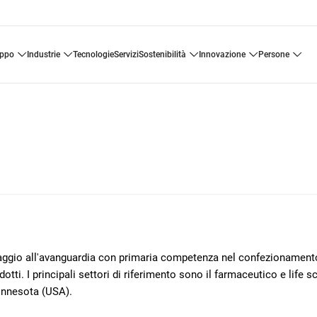
uppo
industrie
tecnologie
servizi
sostenibilità
innovazione
persone
llaggio all'avanguardia con primaria competenza nel confezionament
otti. I principali settori di riferimento sono il farmaceutico e life s
innesota (USA).