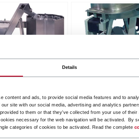
ifugal Bowl
Vibratory Bowl
Details
ulk items (600 ppm)
Feed bulk items (300 ppm)
i più
Scopri di più
e content and ads, to provide social media features and to analy
 our site with our social media, advertising and analytics partn
 provided to them or that they’ve collected from your use of their
cookies necessary for the web navigation will be activated. By s
ngle categories of cookies to be activated. Read the complete
co