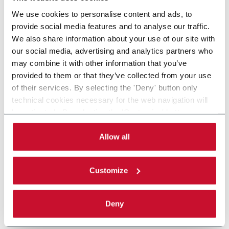
We use cookies to personalise content and ads, to
provide social media features and to analyse our traffic.
We also share information about your use of our site with
our social media, advertising and analytics partners who
may combine it with other information that you’ve
provided to them or that they’ve collected from your use
of their services. By selecting the 'Deny' button only
technical cookies necessary for the web navigation will
be activated. By selecting the 'Customize' button you
can choose the single categories of cookies to be
activated. Read the complete
cookie policy
.
Allow all
Customize
Deny