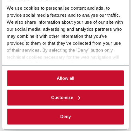
We use cookies to personalise content and ads, to
provide social media features and to analyse our traffic.
We also share information about your use of our site with
our social media, advertising and analytics partners who
may combine it with other information that you’ve
provided to them or that they’ve collected from your use
of their services. By selecting the 'Deny' button only
technical cookies necessary for the web navigation will
be activated. By selecting the 'Customize' button you
can choose the single categories of cookies to be
activated. Read the complete
cookie policy
.
Allow all
Customize
Deny