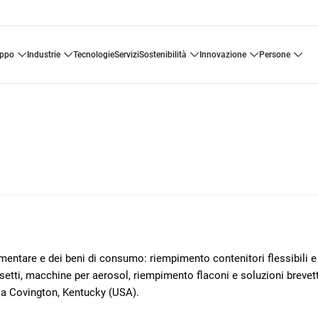
uppo
industrie
tecnologie
servizi
sostenibilità
innovazione
persone
mentare e dei beni di consumo: riempimento contenitori flessibili e
vasetti, macchine per aerosol, riempimento flaconi e soluzioni brevet
 a Covington, Kentucky (USA).