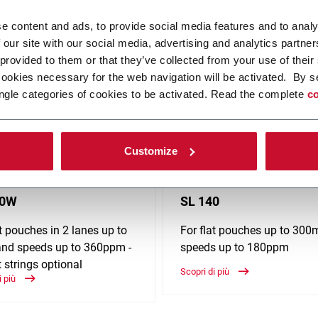
i orizzontali form-fill-seal (HFFS) per alimenti, bevande, prodotti p
e content and ads, to provide social media features and to analy
 our site with our social media, advertising and analytics partn
 provided to them or that they’ve collected from your use of their
cookies necessary for the web navigation will be activated. By s
ngle categories of cookies to be activated. Read the complete
co
Customize
10W
SL 140
at pouches in 2 lanes up to
For flat pouches up to 300
nd speeds up to 360ppm -
speeds up to 180ppm
 strings optional
Scopri di più
i più