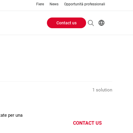
Fiere
News
Opportunità professionali
Contact us
Header
EN
IT
Buttons
menu
1 solution
tate per una
CONTACT US