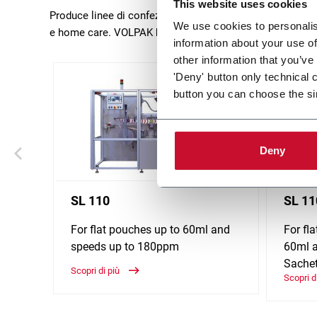
This website uses cookies
Produce linee di confezionamento per contenitori flessibil
We use cookies to personalis
e home care. VOLPAK ha sede a Barcellona (Spagna).
information about your use of
other information that you’ve
'Deny' button only technical 
button you can choose the si
Deny
SL 110
SL 1
For flat pouches up to 60ml and
For fl
speeds up to 180ppm
60ml a
Sachet
Scopri di più
Scopri d