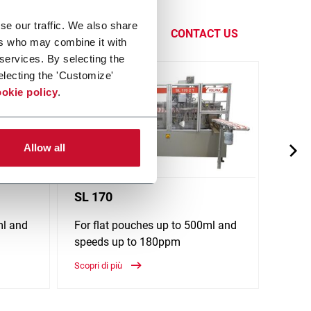
er personal
se our traffic. We also share
CONTACT US
ers who may combine it with
 services. By selecting the
electing the 'Customize'
okie policy
.
Allow all
SL 170
SP 7
ml and
For flat pouches up to 500ml and
For f
speeds up to 180ppm
spee
Scopri di più
Scopri 