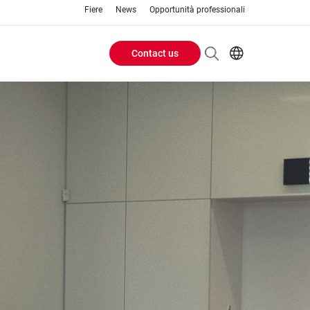
Fiere
News
Opportunità professionali
Contact us
Header
EN
IT
Buttons
menu