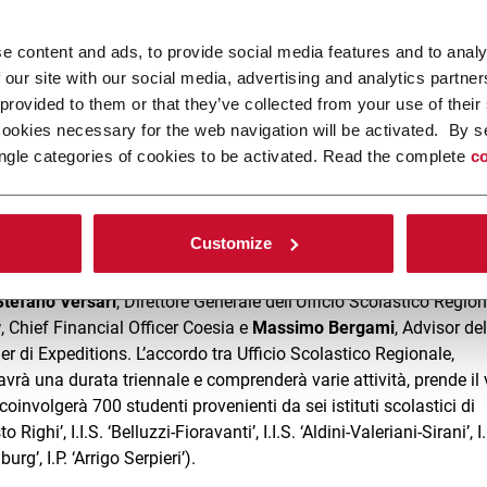
ità firmato al MAST il protocollo d’intesa tra Ufficio Scolastico
, Fondazione MAST e Coesia.
e content and ads, to provide social media features and to analy
 our site with our social media, advertising and analytics partn
 provided to them or that they’ve collected from your use of their
sabella Seràgnoli e Stefano Versari l’accordo tra Ufficio Scolast
cookies necessary for the web navigation will be activated. By s
Fondazione MAST e Gruppo Coesia, relativo a un progetto di
ngle categories of cookies to be activated. Read the complete
co
 agli studenti del terzo anno delle scuole superiori. Si tratta di 
nato “EXPEDITIONS”, focalizzato sull’innovazione nell’industr
i il packaging, l’automazione, il marketing dei prodotti industria
Customize
Stefano Versari
, Direttore Generale dell’Ufficio Scolastico Region
r
, Chief Financial Officer Coesia e
Massimo Bergami
, Advisor del
di Expeditions. L’accordo tra Ufficio Scolastico Regionale,
à una durata triennale e comprenderà varie attività, prende il 
involgerà 700 studenti provenienti da sei istituti scolastici di
ghi’, I.I.S. ‘Belluzzi-Fioravanti’, I.I.S. ‘Aldini-Valeriani-Sirani’, I.
rg’, I.P. ‘Arrigo Serpieri’).