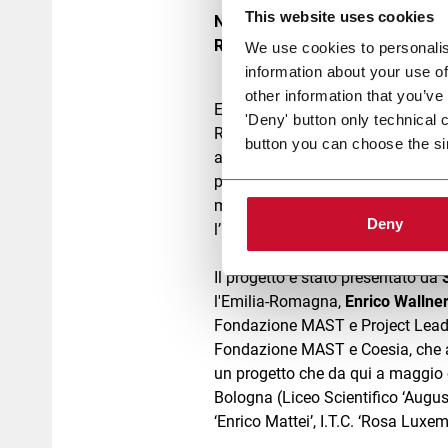
This website uses cookies
Nel giorno dell’inizio delle attiv
Regionale per l'Emilia-Romagna
We use cookies to personalis
information about your use of
other information that you’ve
E’ stato siglato oggi al MAST da I
'Deny' button only technical 
Regionale per l'Emilia-Romagna, 
button you can choose the si
alternanza scuola-lavoro destinato
percorso di apprendimento denomi
meccanica, con progetti riguardant
Deny
l’Industry 4.0.
Il progetto è stato presentato da
l'Emilia-Romagna,
Enrico Wallne
Fondazione MAST e Project Leader 
Fondazione MAST e Coesia, che avr
un progetto che da qui a maggio co
Bologna (Liceo Scientifico ‘Augusto Ri
‘Enrico Mattei’, I.T.C. ‘Rosa Luxembu