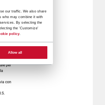
se our traffic. We also share
ers who may combine it with
 services. By selecting the
ico
electing the 'Customize'
okie policy
.
un
ia
li e
Allow all
ale per
la
via con
I.S.