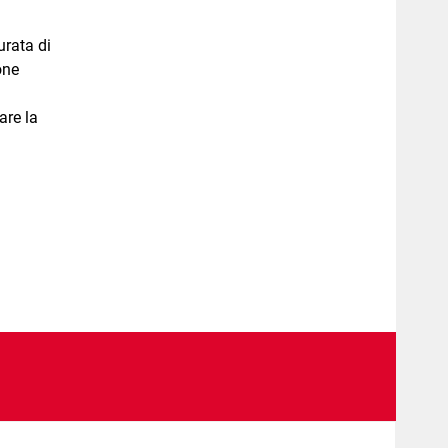
urata di
one
are la