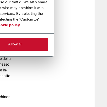
se our traffic. We also share
ers who may combine it with
 services. By selecting the
electing the 'Customize'
okie policy
.
circa
oni
Allow all
e della
rmesso
e in-
impatto
chinari