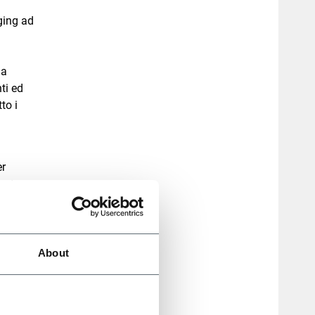
ging ad
ha
ti ed
to i
er
rato,
cati, il
irca nel
e in
About
i 140
 una