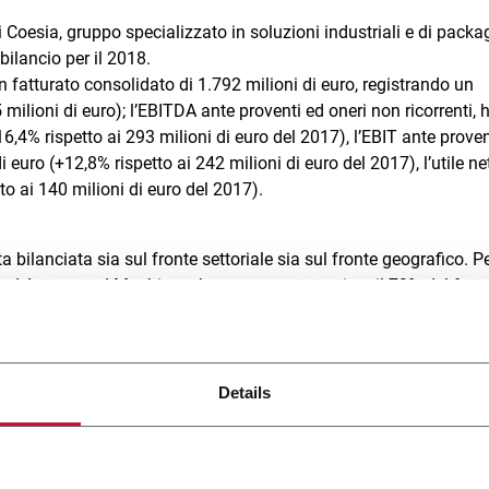
 Coesia, gruppo specializzato in soluzioni industriali e di packa
bilancio per il 2018.
 fatturato consolidato di 1.792 milioni di euro, registrando un
ilioni di euro); l’EBITDA ante proventi ed oneri non ricorrenti, 
16,4% rispetto ai 293 milioni di euro del 2017), l’EBIT ante proven
i euro (+12,8% rispetto ai 242 milioni di euro del 2017), l’utile net
to ai 140 milioni di euro del 2017).
bilanciata sia sul fronte settoriale sia sul fronte geografico. P
nced Automated Machinery ha rappresentato circa il 79% del fattu
a il 19% e il Precision Gears circa il 2%. Per quanto riguarda i mer
9% circa nei paesi dell’Unione Europea (4% in Italia), per il 20% c
sia e per il 18% circa in altri paesi (soprattutto in Medio Oriente 
Details
tito in maniera significativa in R&D e Ingegneria per un valore d
 di Coesia Digital, pari a circa il 7,8% del fatturato. Nel 2018 G.D,