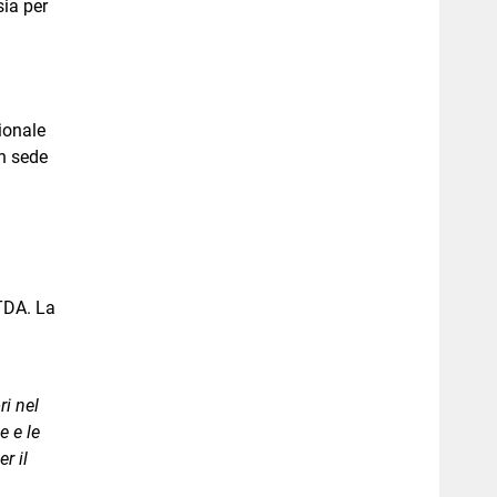
sia per
ionale
on sede
ITDA. La
ri nel
e e le
r il