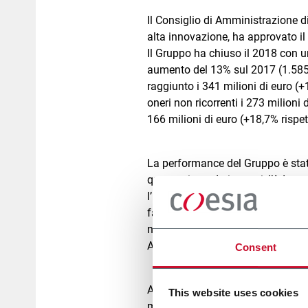
Il Consiglio di Amministrazione di
alta innovazione, ha approvato il 
Il Gruppo ha chiuso il 2018 con un
aumento del 13% sul 2017 (1.585 m
raggiunto i 341 milioni di euro (+
oneri non ricorrenti i 273 milioni d
166 milioni di euro (+18,7% rispet
La performance del Gruppo è stata 
quanto riguarda i settori, l’Adva
l’Industrial Process Solutions circ
fatturato è stato generato per il 3
nord America, per il 23% circa in A
Africa).
Consent
Anche nel 2018 il Gruppo ha inves
This website uses cookies
milioni di euro, incluse le attività