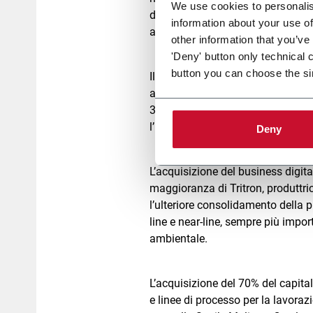
We use cookies to personalis
delle aziende del Gruppo, è stata 
information about your use of
all’European Patent Office (Epo).
other information that you’ve
'Deny' button only technical 
button you can choose the si
Il 2018 ha visto l’espansione del 
acquisizione che, per la loro temp
35 milioni di euro sul fatturato e
l’EBITDA “organico” è di 340 milio
Deny
L’acquisizione del business digital
maggioranza di Tritron, produttric
l’ulteriore consolidamento della 
line e near-line, sempre più impor
ambientale.
L’acquisizione del 70% del capit
e linee di processo per la lavora