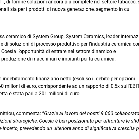
 -, di fornire soluzioni ancora più complete nel settore tabacco, 
onali sia per i prodotti di nuova generazione, segmento in cui
ess ceramico di System Group, System Ceramics, leader internaz
ne di soluzioni di processo produttivo per l’industria ceramica c
Coesia l’opportunità di entrare nel settore dinamico e
produzione di macchinari e impianti per la ceramica.
n indebitamento finanziario netto (escluso il debito per opzioni
60 milioni di euro, corrispondente ad un rapporto di 0,5x sull’EB
ta è stata pari a 201 milioni di euro.
mitriou, commenta: “
Grazie al lavoro dei nostri 9.000 collaborato
oni strategiche, Coesia è ben posizionata per affrontare le sfid
incerto, prevedendo un ulteriore anno di significativa crescita pe