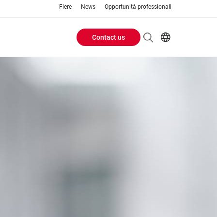
Fiere
News
Opportunità professionali
Contact us
Header
EN
IT
Buttons
menu