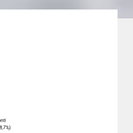
nti
18,7%).