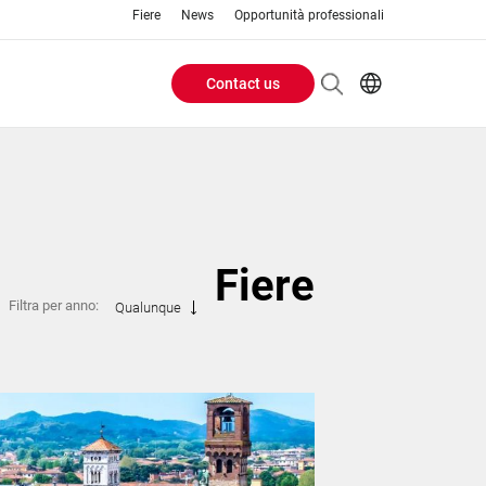
Fiere
News
Opportunità professionali
Contact us
Header
EN
IT
Buttons
menu
Fiere
Filtra per anno:
Qualunque