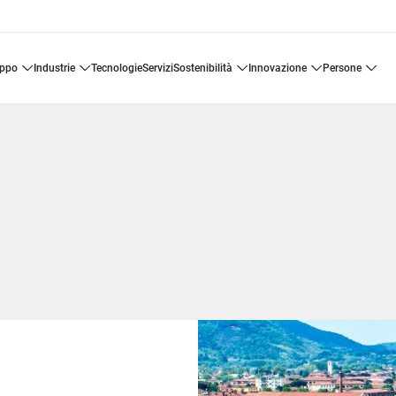
uppo
industrie
tecnologie
servizi
sostenibilità
innovazione
persone