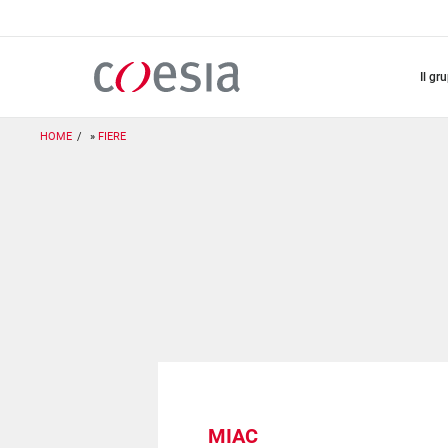
Salta
al
contenuto
principale
il gr
HOME
FIERE
MIAC