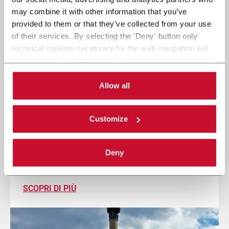
may combine it with other information that you’ve
provided to them or that they’ve collected from your use
of their services. By selecting the 'Deny' button only
technical cookies necessary for the web navigation will
be activated. By selecting the 'Customize' button you
can choose the single categories of cookies to be
activated. Read the complete
cookie policy
.
Allow all
Coesia a LogiMAT 2026: al tuo fianco
Customize
nella nuova era E-commerce
24/26 Marzo 2026
Deny
Stuttgart, Germany - Hall 8, Booth 8C21
SCOPRI DI PIÙ