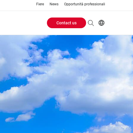
Fiere
News
Opportunità professionali
Contact us
Header
EN
IT
Buttons
menu