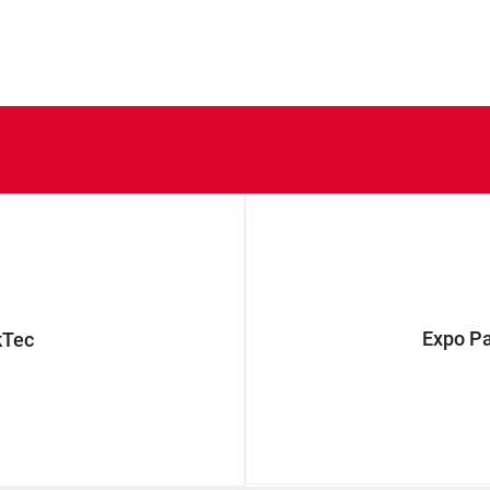
Expo P
kTec