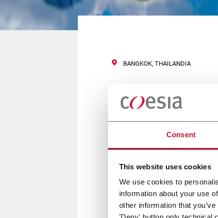
BANGKOK, THAILANDIA
ProPak Asi
Consent
14 Giugno 2017
This website uses cookies
ACMA, CITUS KALIX, FLEXLINK, 
rappresenta il più importante 
We use cookies to personalis
Coesia presenterà le più recent
information about your use of
other information that you’ve
'Deny' button only technical 