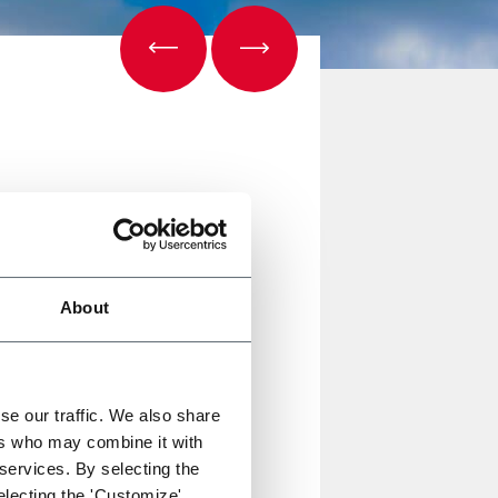
About
gkok, in Thailandia. La fiera
 di prodotti alimentari e non.
se our traffic. We also share
ers who may combine it with
 services. By selecting the
electing the 'Customize'