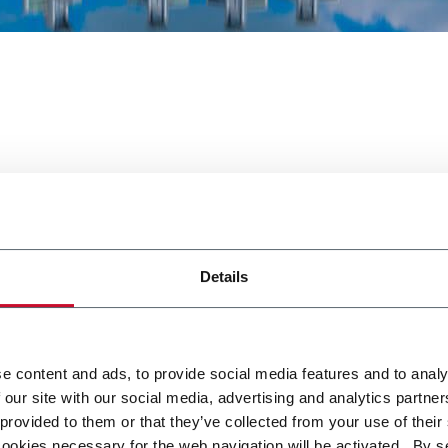
a
Details
GF, IPI, NORDEN e VOLPAK parteciperanno a ProPack Asia a Ban
appuntamento asiatico nel settiore del processo e confezionameto
e content and ads, to provide social media features and to analy
i soluzioni tecnologiche.
 our site with our social media, advertising and analytics partn
 provided to them or that they’ve collected from your use of their
cookies necessary for the web navigation will be activated. By s