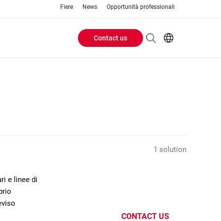
Fiere
News
Opportunità professionali
Contact us
Header
EN
IT
Buttons
menu
1 solution
i e linee di
prio
eviso
CONTACT US