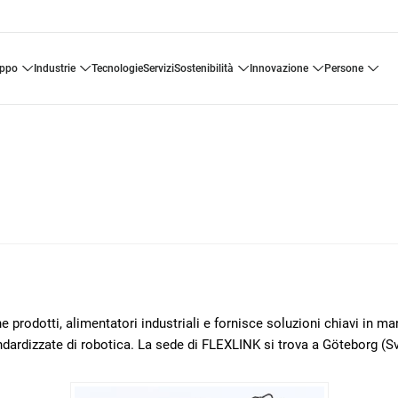
uppo
industrie
tecnologie
servizi
sostenibilità
innovazione
persone
 prodotti, alimentatori industriali e fornisce soluzioni chiavi in m
ndardizzate di robotica. La sede di FLEXLINK si trova a Göteborg (Sv