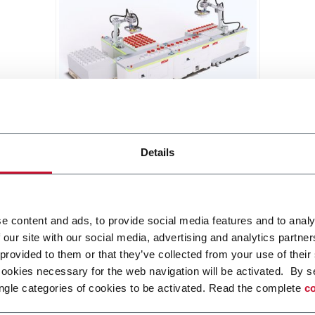
BRIXX
Details
A new, modular, click-and-play
solution based on an intuitive
software.
Scopri di più
e content and ads, to provide social media features and to analy
 our site with our social media, advertising and analytics partn
 provided to them or that they’ve collected from your use of their
cookies necessary for the web navigation will be activated. By s
ngle categories of cookies to be activated. Read the complete
co