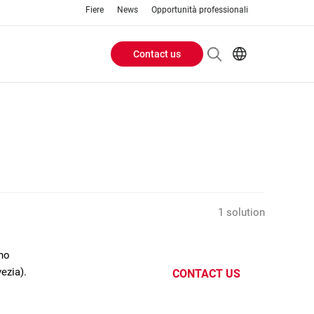
Fiere
News
Opportunità professionali
Contact us
Header
EN
IT
Buttons
menu
1 solution
ano
ezia).
CONTACT US