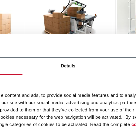
etizer
RC20 Collaborative Palletizer
RI20 
Details
ized
A collaborative robot palletizing
Moder
afety
cell for heavier loads
pallet
on
work 
Scopri di più
qualit
Scopri 
e content and ads, to provide social media features and to analy
 our site with our social media, advertising and analytics partn
 provided to them or that they’ve collected from your use of their
cookies necessary for the web navigation will be activated. By s
ngle categories of cookies to be activated. Read the complete
co