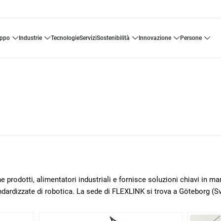
uppo
industrie
tecnologie
servizi
sostenibilità
innovazione
persone
 prodotti, alimentatori industriali e fornisce soluzioni chiavi in m
ndardizzate di robotica. La sede di FLEXLINK si trova a Göteborg (Sv