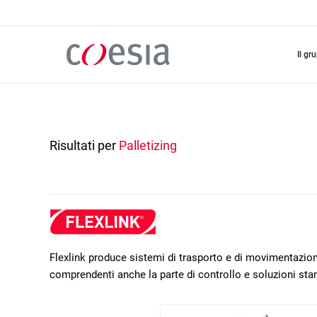
Salta
al
contenuto
principale
il gr
Risultati per
Palletizing
Flexlink produce sistemi di trasporto e di movimentazione
comprendenti anche la parte di controllo e soluzioni sta