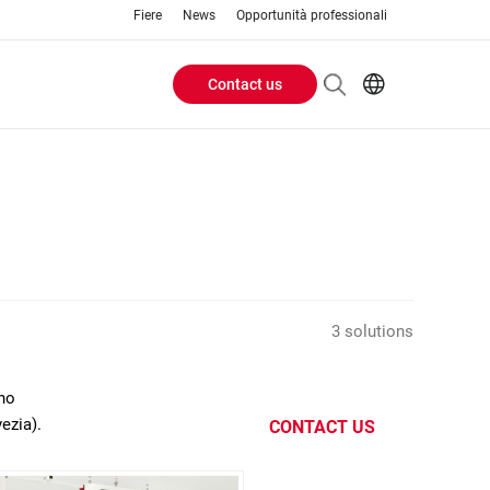
Fiere
News
Opportunità professionali
Contact us
Header
EN
IT
Buttons
menu
3 solutions
ano
ezia).
CONTACT US