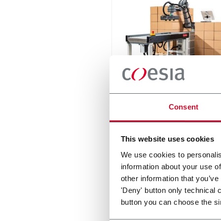
RC12 Collaborative Pall
Consent
New collaborative standard
palletizer with unmatched s
and customizable applicati
This website uses cookies
layer.
Scopri di più
We use cookies to personalis
information about your use of
other information that you’ve
'Deny' button only technical 
button you can choose the si