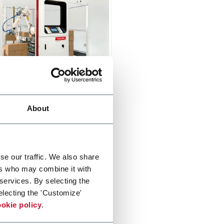
Industrial Palletizer
About
n, safe and easy to use
izing solution. Designed to
continuously with consistent
y and precision.
di più
se our traffic. We also share
ers who may combine it with
 services. By selecting the
electing the 'Customize'
okie policy
.