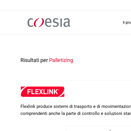
Salta
al
contenuto
principale
il gr
Risultati per
Palletizing
Flexlink produce sistemi di trasporto e di movimentazione
comprendenti anche la parte di controllo e soluzioni sta