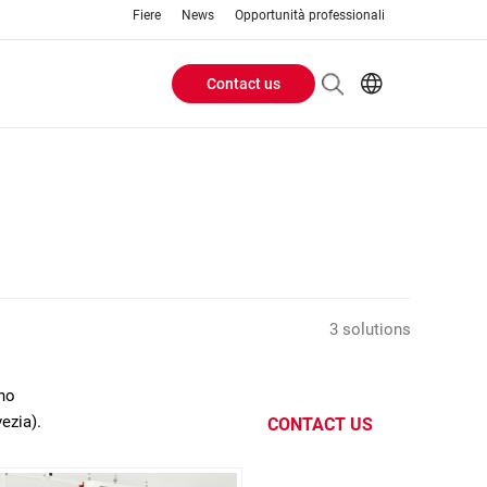
Fiere
News
Opportunità professionali
Contact us
Header
EN
IT
Buttons
menu
3 solutions
ano
ezia).
CONTACT US