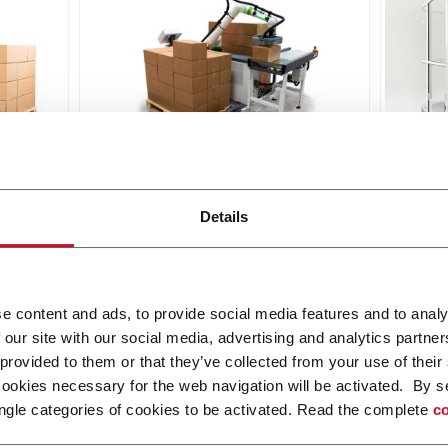
etizer
RC20 Collaborative Palletizer
RI20 
Details
ized
A collaborative robot palletizing
Moder
afety
cell for heavier loads
pallet
on
work 
Scopri di più
qualit
Scopri 
e content and ads, to provide social media features and to analy
 our site with our social media, advertising and analytics partn
 provided to them or that they’ve collected from your use of their
cookies necessary for the web navigation will be activated. By s
ngle categories of cookies to be activated. Read the complete
co