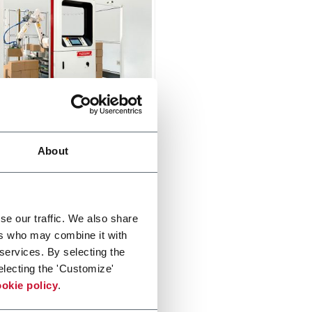
Industrial Palletizer
About
n, safe and easy to use
izing solution. Designed to
continuously with consistent
y and precision.
di più
se our traffic. We also share
ers who may combine it with
 services. By selecting the
electing the 'Customize'
okie policy
.