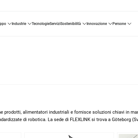
uppo
industrie
tecnologie
servizi
sostenibilità
innovazione
persone
 prodotti, alimentatori industriali e fornisce soluzioni chiavi in m
ndardizzate di robotica. La sede di FLEXLINK si trova a Göteborg (Sv