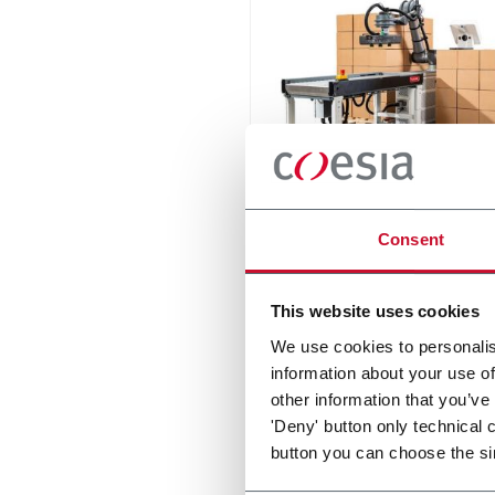
RC12 Collaborative Pall
Consent
New collaborative standard
palletizer with unmatched s
and customizable applicati
This website uses cookies
layer.
Scopri di più
We use cookies to personalis
information about your use of
other information that you’ve
'Deny' button only technical 
button you can choose the si