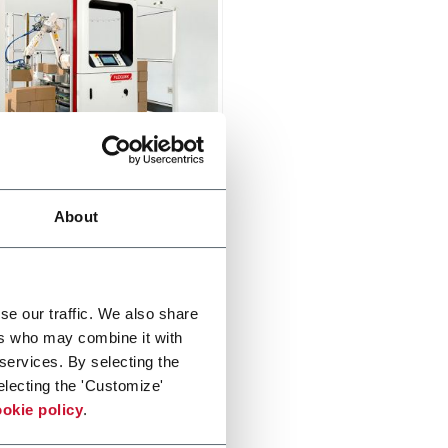
Industrial Palletizer
About
n, safe and easy to use
izing solution. Designed to
continuously with consistent
y and precision.
di più
se our traffic. We also share
ers who may combine it with
 services. By selecting the
electing the 'Customize'
okie policy
.