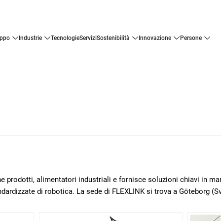
uppo
industrie
tecnologie
servizi
sostenibilità
innovazione
persone
 prodotti, alimentatori industriali e fornisce soluzioni chiavi in m
ndardizzate di robotica. La sede di FLEXLINK si trova a Göteborg (Sv