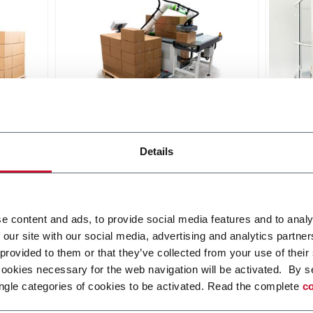
etizer
RC20 Collaborative Palletizer
RI20 
Details
ized
A collaborative robot palletizing
Moder
afety
cell for heavier loads
pallet
on
work 
Scopri di più
qualit
Scopri 
e content and ads, to provide social media features and to analy
 our site with our social media, advertising and analytics partn
 provided to them or that they’ve collected from your use of their
cookies necessary for the web navigation will be activated. By s
ngle categories of cookies to be activated. Read the complete
co