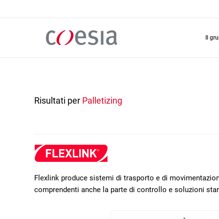
Salta
al
contenuto
principale
il gr
Risultati per
Palletizing
Flexlink produce sistemi di trasporto e di movimentazione
comprendenti anche la parte di controllo e soluzioni sta