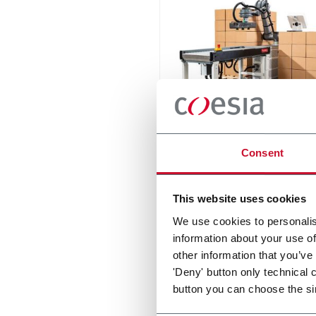
RC12 Collaborative Pall
Consent
New collaborative standard
palletizer with unmatched s
and customizable applicati
This website uses cookies
layer.
Scopri di più
We use cookies to personalis
information about your use of
other information that you’ve
'Deny' button only technical 
button you can choose the si