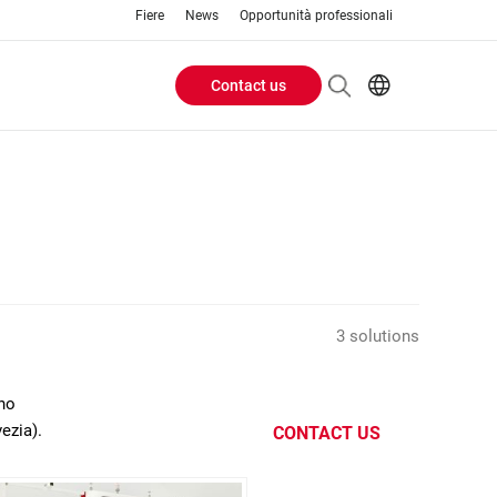
Fiere
News
Opportunità professionali
Contact us
Header
EN
IT
Buttons
menu
3 solutions
ano
ezia).
CONTACT US