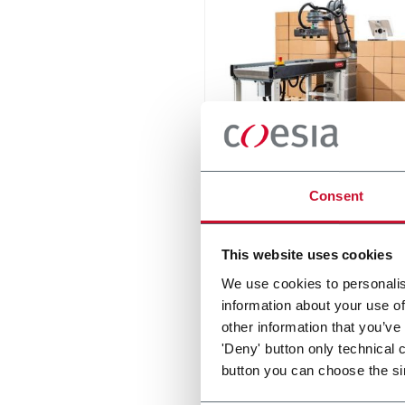
RC12 Collaborative Pall
Consent
New collaborative standard
palletizer with unmatched s
and customizable applicati
This website uses cookies
layer.
Scopri di più
We use cookies to personalis
information about your use of
other information that you’ve
'Deny' button only technical 
button you can choose the si