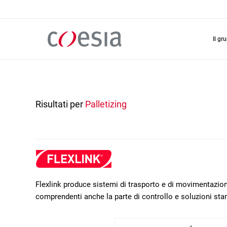
Salta
al
contenuto
principale
il gr
Risultati per
Palletizing
Flexlink produce sistemi di trasporto e di movimentazione
comprendenti anche la parte di controllo e soluzioni sta