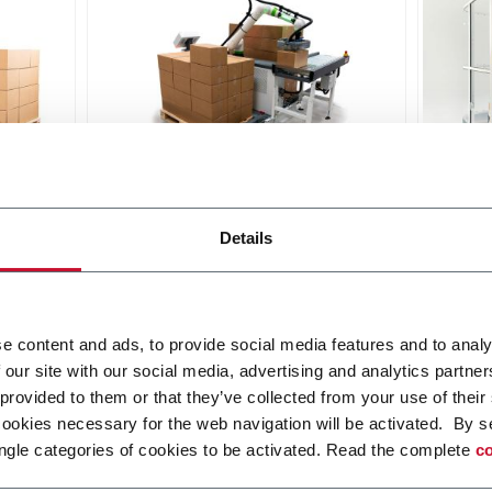
etizer
RC20 Collaborative Palletizer
RI20 
Details
ized
A collaborative robot palletizing
Moder
afety
cell for heavier loads
pallet
on
work 
Scopri di più
qualit
Scopri 
e content and ads, to provide social media features and to analy
 our site with our social media, advertising and analytics partn
 provided to them or that they’ve collected from your use of their
cookies necessary for the web navigation will be activated. By s
ngle categories of cookies to be activated. Read the complete
co