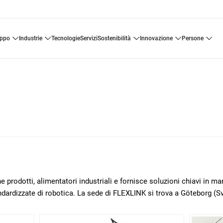
uppo
industrie
tecnologie
servizi
sostenibilità
innovazione
persone
 prodotti, alimentatori industriali e fornisce soluzioni chiavi in m
ndardizzate di robotica. La sede di FLEXLINK si trova a Göteborg (Sv