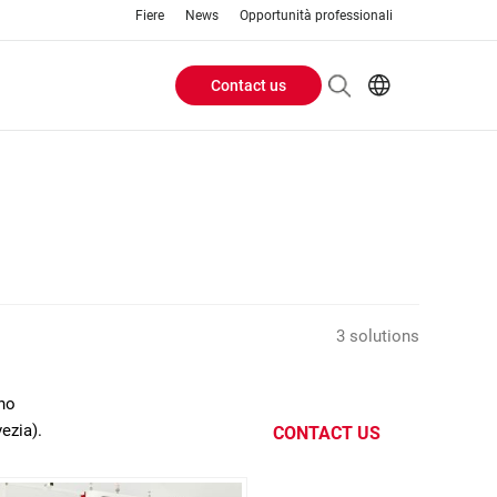
Fiere
News
Opportunità professionali
Contact us
Header
EN
IT
Buttons
menu
3 solutions
ano
ezia).
CONTACT US