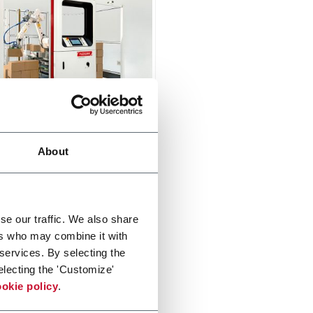
Industrial Palletizer
About
n, safe and easy to use
izing solution. Designed to
continuously with consistent
y and precision.
di più
se our traffic. We also share
ers who may combine it with
 services. By selecting the
electing the 'Customize'
okie policy
.