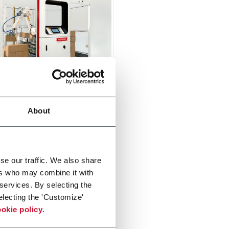
Industrial Palletizer
About
n, safe and easy to use
izing solution. Designed to
continuously with consistent
y and precision.
di più
se our traffic. We also share
ers who may combine it with
 services. By selecting the
electing the 'Customize'
okie policy
.