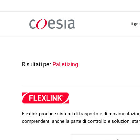
Salta
al
contenuto
principale
il gr
Risultati per
Palletizing
Flexlink produce sistemi di trasporto e di movimentazione
comprendenti anche la parte di controllo e soluzioni sta