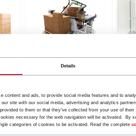
etizer
RC20 Collaborative Palletizer
RI20 
Details
ized
A collaborative robot palletizing
Moder
afety
cell for heavier loads
pallet
on
work 
Scopri di più
qualit
Scopri 
e content and ads, to provide social media features and to analy
 our site with our social media, advertising and analytics partn
 provided to them or that they’ve collected from your use of their
cookies necessary for the web navigation will be activated. By s
ngle categories of cookies to be activated. Read the complete
co