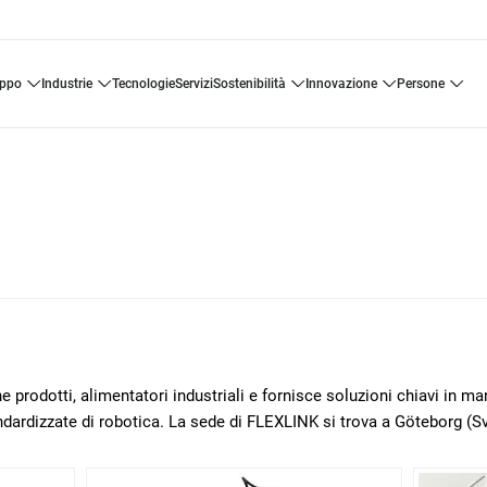
uppo
industrie
tecnologie
servizi
sostenibilità
innovazione
persone
 prodotti, alimentatori industriali e fornisce soluzioni chiavi in m
ndardizzate di robotica. La sede di FLEXLINK si trova a Göteborg (Sv