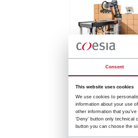
RC12 Collaborative Pall
Consent
New collaborative standard
palletizer with unmatched s
and customizable applicati
This website uses cookies
layer.
Scopri di più
We use cookies to personalis
information about your use of
other information that you’ve
'Deny' button only technical 
button you can choose the si