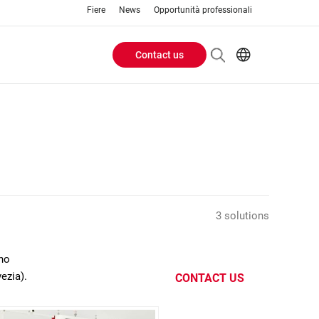
Fiere
News
Opportunità professionali
Contact us
Header
EN
IT
Buttons
menu
3 solutions
ano
ezia).
CONTACT US