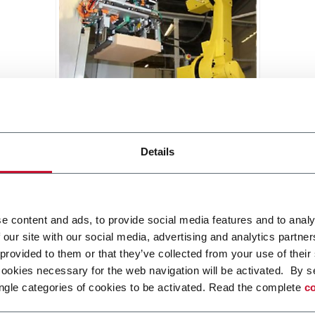
CDP4 (ADMV XD120)
Details
Trays and shipper depalletizer
with optional interlayers (4 tpm)
Scopri di più
e content and ads, to provide social media features and to analy
 our site with our social media, advertising and analytics partn
 provided to them or that they’ve collected from your use of their
cookies necessary for the web navigation will be activated. By s
ngle categories of cookies to be activated. Read the complete
co