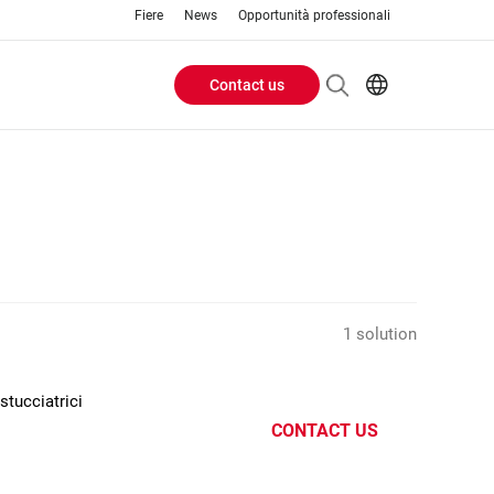
Fiere
News
Opportunità professionali
Contact us
Header
EN
IT
Buttons
menu
1 solution
stucciatrici
CONTACT US