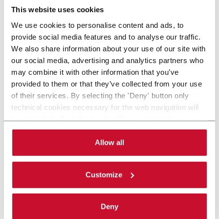
This website uses cookies
We use cookies to personalise content and ads, to
provide social media features and to analyse our traffic.
We also share information about your use of our site with
our social media, advertising and analytics partners who
may combine it with other information that you’ve
provided to them or that they’ve collected from your use
of their services. By selecting the 'Deny' button only
technical cookies necessary for the web navigation will
be activated. By selecting the 'Customize' button you
can choose the single categories of cookies to be
activated. Read the complete
cookie policy
.
Allow all
Customize
Deny