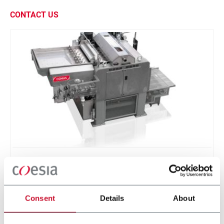
CONTACT US
CLM series (Flattening)
Tobacco Stems flattening system.
Consent
Details
About
Scopri di più