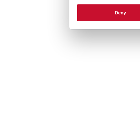
portio
Scopri d
Deny