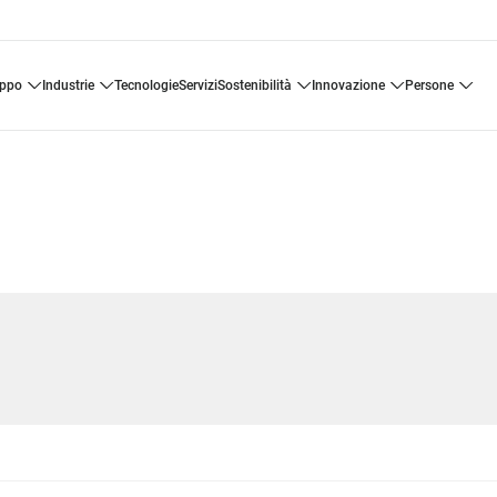
uppo
industrie
tecnologie
servizi
sostenibilità
innovazione
persone