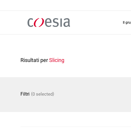
Salta
al
contenuto
principale
il gr
Risultati per
Slicing
(
)
Filtri
0 selected