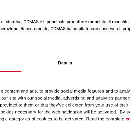
 di nicotina, COMAS è il principale produttore mondiale di macchinar
Generazione. Recentemente, COMAS ha ampliato con successo il pro
di per sistemi di accumulo energetico. L’azienda ha sede a Silea, Tr
Details
e content and ads, to provide social media features and to analy
 our site with our social media, advertising and analytics partn
 provided to them or that they’ve collected from your use of their
ontal slicer (SO Series)
SVBM series (Bale slice
cookies necessary for the web navigation will be activated. By s
ngle categories of cookies to be activated. Read the complete
co
ntal slicer for tobacco bales
Vertical slicer for tobacco 