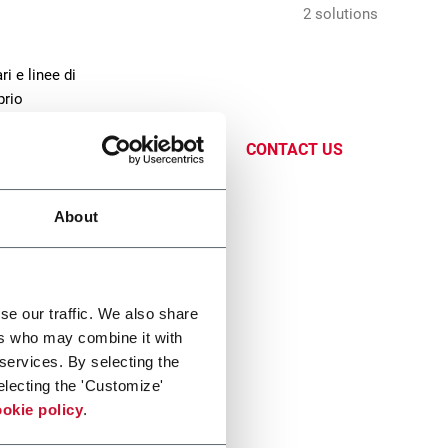
2 solutions
i e linee di
prio
eviso
CONTACT US
About
se our traffic. We also share
ers who may combine it with
 services. By selecting the
r)
electing the 'Customize'
okie policy
.
bales