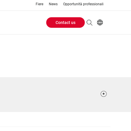
Fiere
News
Opportunità professionali
Contact us
Header
EN
IT
Buttons
menu