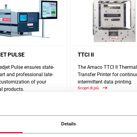
ET PULSE
TTCI II
djet Pulse ensures state-
The Amaco TTCI II Thermal
art and professional late-
Transfer Printer for continu
customization of your
intermittent data printing.
Scopri di più
l products.
i più
Details