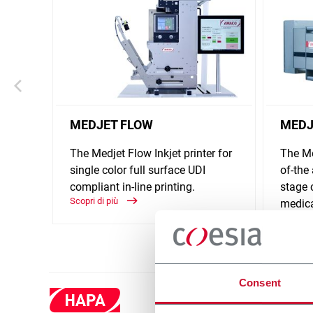
MEDJET FLOW
MEDJ
The Medjet Flow Inkjet printer for
The Me
single color full surface UDI
of-the 
compliant in-line printing.
stage 
Scopri di più
medica
Scopri d
Consent