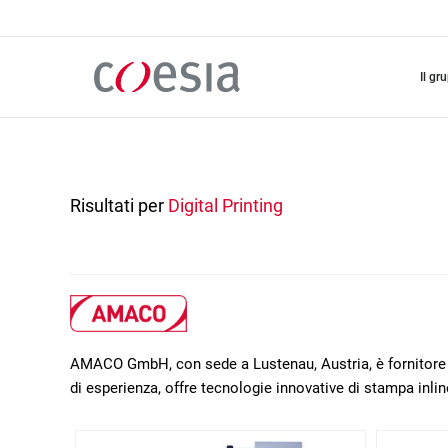
Salta
al
contenuto
principale
il gr
Risultati per
Digital Printing
AMACO GmbH, con sede a Lustenau, Austria, è fornitore le
di esperienza, offre tecnologie innovative di stampa inline