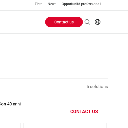
Fiere
News
Opportunità professionali
Contact us
Header
EN
IT
Buttons
menu
5 solutions
Con 40 anni
CONTACT US