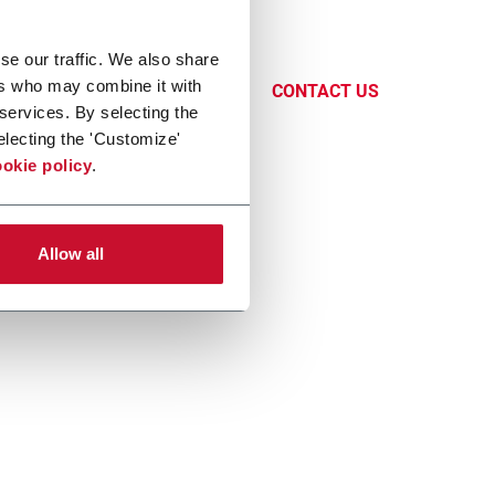
e di
se our traffic. We also share
e, riducono
ers who may combine it with
CONTACT US
 services. By selecting the
electing the 'Customize'
okie policy
.
Allow all