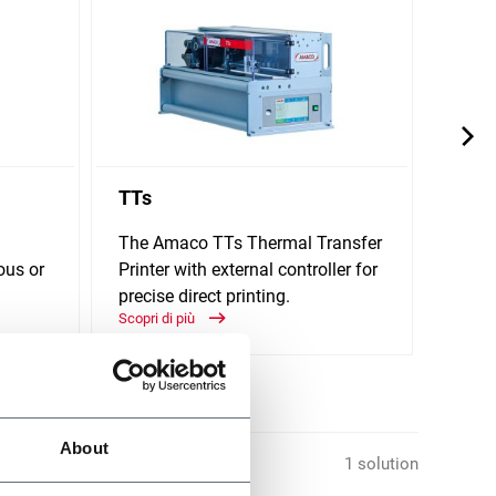
TTs
TTs 
The Amaco TTs Thermal Transfer
The 
ous or
Printer with external controller for
Trans
precise direct printing.
contro
Scopri di più
Scopri 
About
1 solution