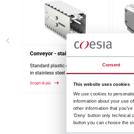
Conveyor - stainless steel
Modul
stainl
Consent
Standard plastic chain conveyor
in stainless steel (1000 ppm)
Belt w
Scopri di più
Scopri d
This website uses cookies
We use cookies to personalis
information about your use of
other information that you’ve
'Deny' button only technical 
button you can choose the si