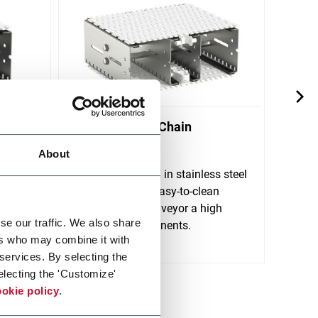
X300X Plastic Chain
X70X
Conveyors
Conv
About
FlexLink's X300X in stainless steel
FlexL
 for
is a robust and easy-to-clean
is de
tions.
plastic chain conveyor a high
rigid
se our traffic. We also share
variety of components.
clean
ers who may combine it with
Scopri di più
Scopri 
 services. By selecting the
electing the 'Customize'
okie policy
.