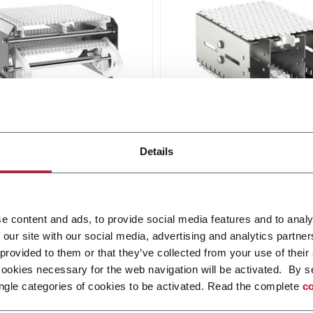
ar belt conveyor -
X180X Plastic Chain
ess steel
Conveyors
Details
idth from 175 to 608 mm
FlexLink's X180X provides
robustness and cleanliness
i più
food and packaging applica
e content and ads, to provide social media features and to analy
Scopri di più
 our site with our social media, advertising and analytics partn
 provided to them or that they’ve collected from your use of their
cookies necessary for the web navigation will be activated. By s
ngle categories of cookies to be activated. Read the complete
co