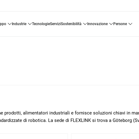
uppo
industrie
tecnologie
servizi
sostenibilità
innovazione
persone
 prodotti, alimentatori industriali e fornisce soluzioni chiavi in m
ndardizzate di robotica. La sede di FLEXLINK si trova a Göteborg (Sv