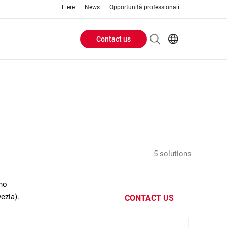
Fiere
News
Opportunità professionali
Contact us
Header
EN
IT
Buttons
menu
5 solutions
ano
ezia).
CONTACT US