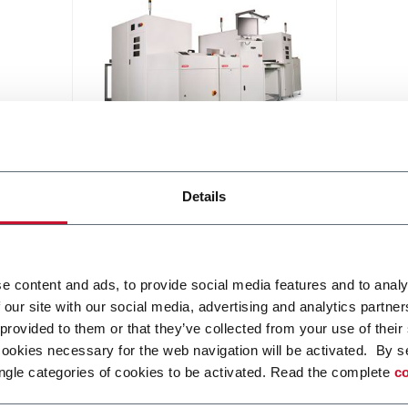
Conveyor systems for PCB
Details
Printed circuit board (PCB)
handling system (30 ppm)
Scopri di più
e content and ads, to provide social media features and to analy
 our site with our social media, advertising and analytics partn
 provided to them or that they’ve collected from your use of their
cookies necessary for the web navigation will be activated. By s
ngle categories of cookies to be activated. Read the complete
co