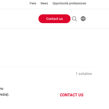
Fiere
News
Opportunità professionali
Contact us
Header
EN
IT
Buttons
menu
1 solution
ano
ezia).
CONTACT US