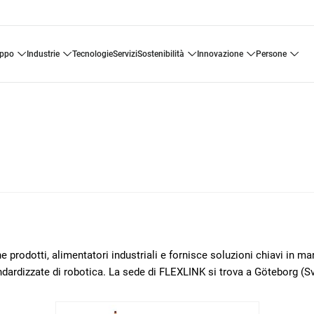
uppo
industrie
tecnologie
servizi
sostenibilità
innovazione
persone
 prodotti, alimentatori industriali e fornisce soluzioni chiavi in m
ndardizzate di robotica. La sede di FLEXLINK si trova a Göteborg (Sv