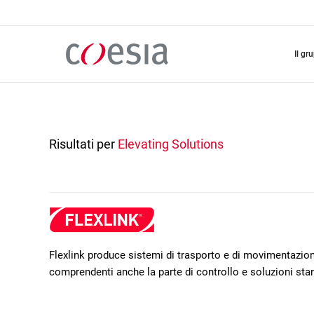
Salta
al
contenuto
principale
il gr
Risultati per
Elevating Solutions
Flexlink produce sistemi di trasporto e di movimentazione
comprendenti anche la parte di controllo e soluzioni sta