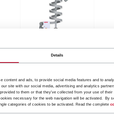
Elevator - Spiral
Details
Compact and high throughput
solution for elevation or de-
elevation
Scopri di più
e content and ads, to provide social media features and to analy
 our site with our social media, advertising and analytics partn
 provided to them or that they’ve collected from your use of their
cookies necessary for the web navigation will be activated. By s
ngle categories of cookies to be activated. Read the complete
co