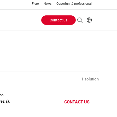
Fiere
News
Opportunità professionali
Contact us
Header
EN
IT
Buttons
menu
1 solution
ano
ezia).
CONTACT US