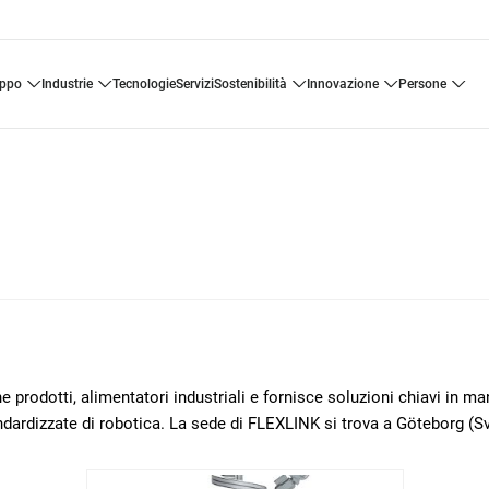
uppo
industrie
tecnologie
servizi
sostenibilità
innovazione
persone
 prodotti, alimentatori industriali e fornisce soluzioni chiavi in m
ndardizzate di robotica. La sede di FLEXLINK si trova a Göteborg (Sv