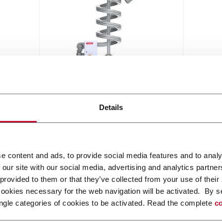
Elevator - Spiral
Details
Compact and high throughput
solution for elevation or de-
elevation
Scopri di più
e content and ads, to provide social media features and to analy
 our site with our social media, advertising and analytics partn
 provided to them or that they’ve collected from your use of their
cookies necessary for the web navigation will be activated. By s
ngle categories of cookies to be activated. Read the complete
co