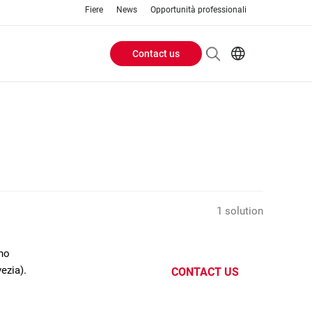
Fiere
News
Opportunità professionali
Contact us
Header
EN
IT
Buttons
menu
1 solution
ano
ezia).
CONTACT US