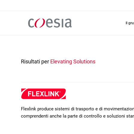
Salta
al
contenuto
principale
il gr
Risultati per
Elevating Solutions
Flexlink produce sistemi di trasporto e di movimentazione
comprendenti anche la parte di controllo e soluzioni sta