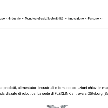
uppo
industrie
tecnologie
servizi
sostenibilità
innovazione
persone
 prodotti, alimentatori industriali e fornisce soluzioni chiavi in m
ndardizzate di robotica. La sede di FLEXLINK si trova a Göteborg (Sv