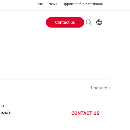
Fiere
News
Opportunità professionali
Contact us
Header
EN
IT
Buttons
menu
1 solution
ano
ezia).
CONTACT US