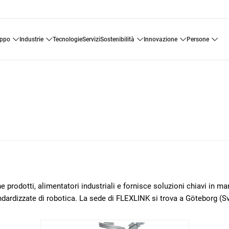
uppo
industrie
tecnologie
servizi
sostenibilità
innovazione
persone
 prodotti, alimentatori industriali e fornisce soluzioni chiavi in m
ndardizzate di robotica. La sede di FLEXLINK si trova a Göteborg (Sv