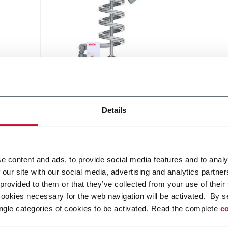
Elevator - Spiral
Details
Compact and high throughput
solution for elevation or de-
elevation
Scopri di più
e content and ads, to provide social media features and to analy
 our site with our social media, advertising and analytics partn
 provided to them or that they’ve collected from your use of their
cookies necessary for the web navigation will be activated. By s
ngle categories of cookies to be activated. Read the complete
co