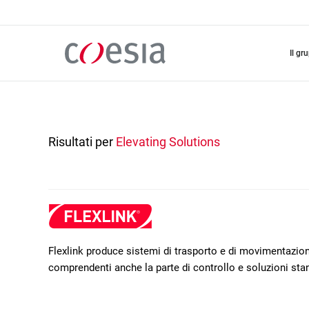
Salta
al
contenuto
principale
il gr
Risultati per
Elevating Solutions
Flexlink produce sistemi di trasporto e di movimentazione
comprendenti anche la parte di controllo e soluzioni sta