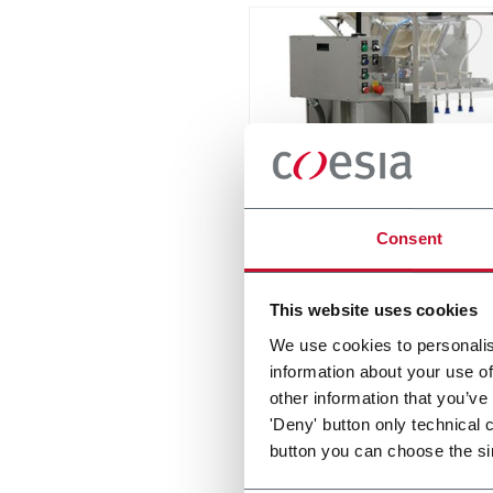
IPP
Consent
Intermittent Pick n' Place - f
stackable items
This website uses cookies
Scopri di più
We use cookies to personalis
information about your use of
other information that you’ve
'Deny' button only technical 
button you can choose the si