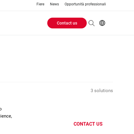
Fiere
News
Opportunità professionali
Contact us
Header
EN
IT
Buttons
menu
3 solutions
o
cience,
CONTACT US