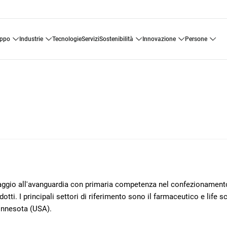
uppo
industrie
tecnologie
servizi
sostenibilità
innovazione
persone
llaggio all'avanguardia con primaria competenza nel confezionament
otti. I principali settori di riferimento sono il farmaceutico e life s
innesota (USA).