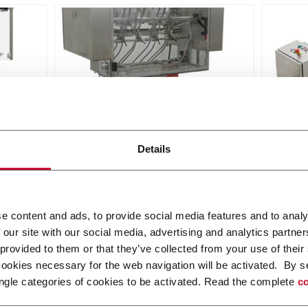
ITD
Vort
Details
eed
Intermittent Tray Denester (70
Bulk f
ppm)
Scopri di più
Scopri 
e content and ads, to provide social media features and to analy
 our site with our social media, advertising and analytics partn
 provided to them or that they’ve collected from your use of their
cookies necessary for the web navigation will be activated. By s
ngle categories of cookies to be activated. Read the complete
co