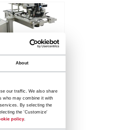
ex
About
eed, sort and singulate
di più
se our traffic. We also share
ers who may combine it with
 services. By selecting the
electing the 'Customize'
okie policy
.