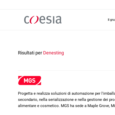
Salta
al
contenuto
principale
il gr
Risultati per
Denesting
Progetta e realizza soluzioni di automazione per l'imba
secondario, nella serializzazione e nella gestione dei prod
alimentare e cosmetico. MGS ha sede a Maple Grove, M