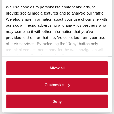
We use cookies to personalise content and ads, to
provide social media features and to analyse our traffic.
We also share information about your use of our site with
our social media, advertising and analytics partners who
may combine it with other information that you’ve
provided to them or that they’ve collected from your use
of their services. By selecting the 'Deny' button only
technical cookies necessary for the web navigation will
be activated. By selecting the 'Customize' button you
can choose the single categories of cookies to be
activated. Read the complete
cookie policy
.
Allow all
Customize
Deny