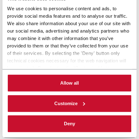
We use cookies to personalise content and ads, to
provide social media features and to analyse our traffic.
We also share information about your use of our site with
our social media, advertising and analytics partners who
may combine it with other information that you’ve
provided to them or that they’ve collected from your use
of their services. By selecting the 'Deny' button only
technical cookies necessary for the web navigation will
be activated. By selecting the 'Customize' button you
can choose the single categories of cookies to be
activated. Read the complete
cookie policy
.
Allow all
Customize
Deny