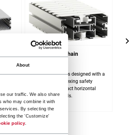
yor
X180 Plastic Chain
X300
Conveyors
Conv
About
stem
ort
FlexLink's X180 is designed with a
FlexL
lt
wide track sideflexing safety
horizo
chain and compact horizontal
trans
se our traffic. We also share
Scopri 
and vertical bends.
ers who may combine it with
Scopri di più
 services. By selecting the
electing the 'Customize'
okie policy
.