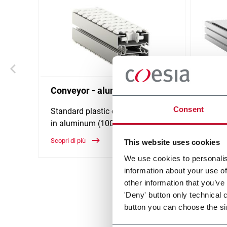
Conveyor - aluminum
Modul
alum
Consent
Standard plastic chain conveyor
in aluminum (1000 ppm)
Belt w
Scopri di più
Scopri d
This website uses cookies
We use cookies to personalis
information about your use of
other information that you’ve
'Deny' button only technical 
button you can choose the si