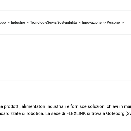
uppo
industrie
tecnologie
servizi
sostenibilità
innovazione
persone
 prodotti, alimentatori industriali e fornisce soluzioni chiavi in m
ndardizzate di robotica. La sede di FLEXLINK si trova a Göteborg (Sv