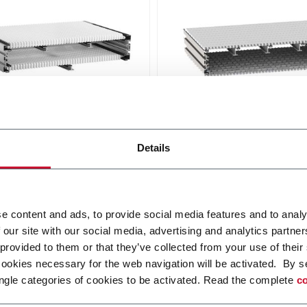
ar belt conveyor -
WK Modular Belt Conve
inum
Details
The wide belt conveyor sy
WK permits effective transp
idth from 304 to 608 mm
and accumulation with a be
i più
width up to 1200 mm.
Scopri di più
e content and ads, to provide social media features and to analy
 our site with our social media, advertising and analytics partn
 provided to them or that they’ve collected from your use of their
cookies necessary for the web navigation will be activated. By s
ngle categories of cookies to be activated. Read the complete
co