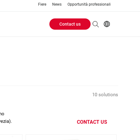
Fiere
News
Opportunità professionali
Contact us
Header
EN
IT
Buttons
menu
10 solutions
ano
ezia).
CONTACT US