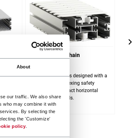
yor
X180 Plastic Chain
X300
Conveyors
Conv
About
stem
ort
FlexLink's X180 is designed with a
FlexL
lt
wide track sideflexing safety
horizo
chain and compact horizontal
trans
se our traffic. We also share
Scopri 
and vertical bends.
ers who may combine it with
Scopri di più
 services. By selecting the
electing the 'Customize'
okie policy
.