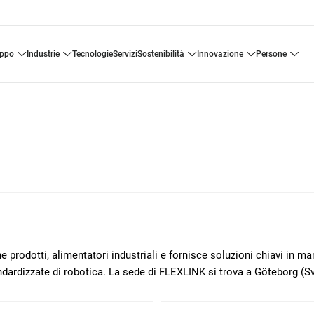
uppo
industrie
tecnologie
servizi
sostenibilità
innovazione
persone
 prodotti, alimentatori industriali e fornisce soluzioni chiavi in m
ndardizzate di robotica. La sede di FLEXLINK si trova a Göteborg (Sv