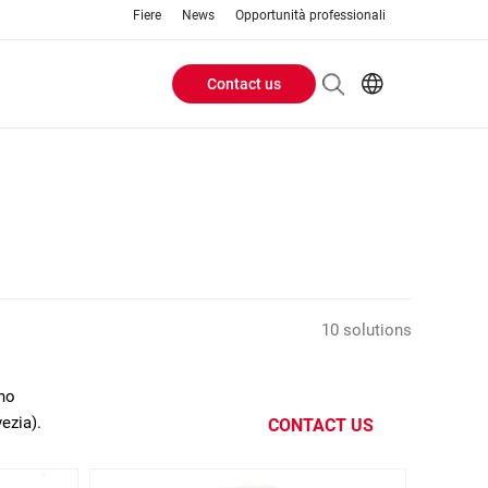
Fiere
News
Opportunità professionali
Contact us
Header
EN
IT
Buttons
menu
10 solutions
ano
ezia).
CONTACT US