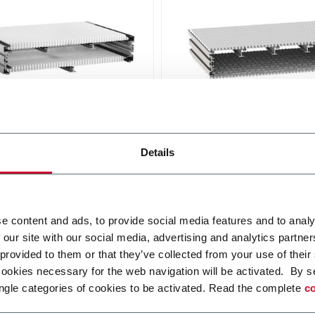
ar belt conveyor -
WK Modular Belt Conve
inum
Details
The wide belt conveyor sy
WK permits effective transp
idth from 304 to 608 mm
and accumulation with a be
i più
width up to 1200 mm.
Scopri di più
e content and ads, to provide social media features and to analy
 our site with our social media, advertising and analytics partn
 provided to them or that they’ve collected from your use of their
cookies necessary for the web navigation will be activated. By s
ngle categories of cookies to be activated. Read the complete
co