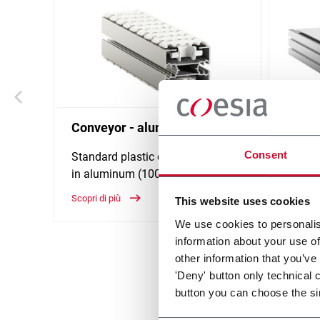
Conveyor - aluminum
Modul
alum
Consent
Standard plastic chain conveyor
in aluminum (1000 ppm)
Belt w
Scopri di più
Scopri d
This website uses cookies
We use cookies to personalis
information about your use of
other information that you’ve
'Deny' button only technical 
button you can choose the si