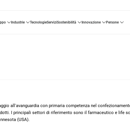
uppo
industrie
tecnologie
servizi
sostenibilità
innovazione
persone
llaggio all'avanguardia con primaria competenza nel confezionament
otti. I principali settori di riferimento sono il farmaceutico e life s
innesota (USA).