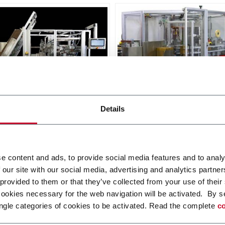
X SL
Matrix TL
Details
oad Case Packer RSC, Wrap
Top Load Case Packer (15
, Tray (30cpm)
i più
Scopri di più
e content and ads, to provide social media features and to analy
 our site with our social media, advertising and analytics partn
 provided to them or that they’ve collected from your use of their
cookies necessary for the web navigation will be activated. By s
ngle categories of cookies to be activated. Read the complete
co