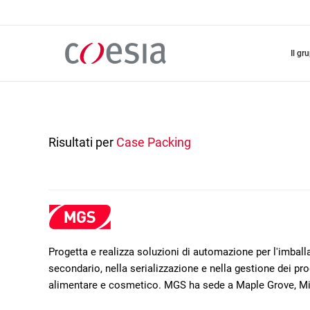
Salta
al
contenuto
principale
il gr
Risultati per
Case Packing
Progetta e realizza soluzioni di automazione per l'imba
secondario, nella serializzazione e nella gestione dei prod
alimentare e cosmetico. MGS ha sede a Maple Grove, M