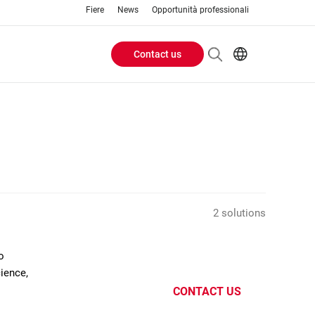
Fiere
News
Opportunità professionali
Contact us
Header
EN
IT
Buttons
menu
2 solutions
o
cience,
CONTACT US