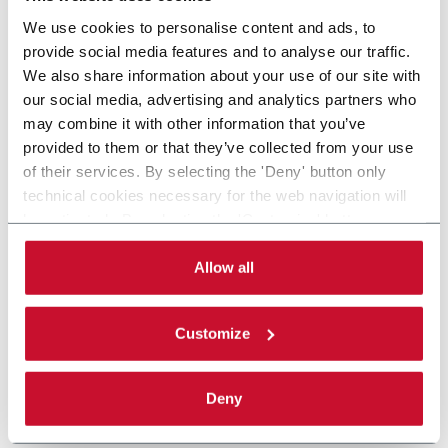
We use cookies to personalise content and ads, to
provide social media features and to analyse our traffic.
We also share information about your use of our site with
our social media, advertising and analytics partners who
may combine it with other information that you’ve
provided to them or that they’ve collected from your use
of their services. By selecting the 'Deny' button only
technical cookies necessary for the web navigation will
be activated. By selecting the 'Customize' button you
can choose the single categories of cookies to be
activated. Read the complete
cookie policy
.
Allow all
Customize
Deny