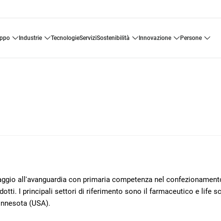
uppo
industrie
tecnologie
servizi
sostenibilità
innovazione
persone
llaggio all'avanguardia con primaria competenza nel confezionament
otti. I principali settori di riferimento sono il farmaceutico e life s
innesota (USA).