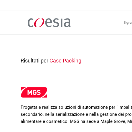
Salta
al
contenuto
principale
il gr
Risultati per
Case Packing
Progetta e realizza soluzioni di automazione per l'imba
secondario, nella serializzazione e nella gestione dei prod
alimentare e cosmetico. MGS ha sede a Maple Grove, M