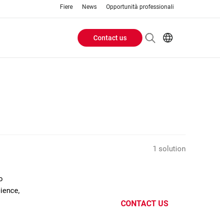
Fiere
News
Opportunità professionali
Contact us
Header
EN
IT
Buttons
menu
1 solution
o
cience,
CONTACT US