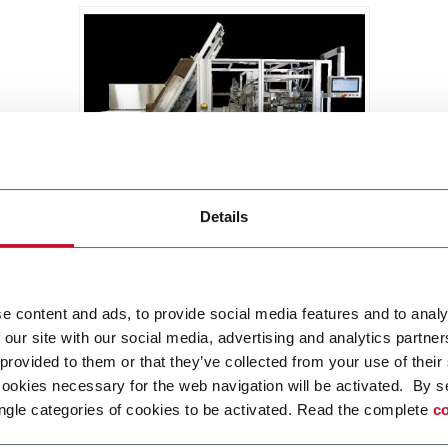
MatriX SL
Details
Side Load Case Packer RSC, Wrap
Around, Tray (30cpm)
Scopri di più
e content and ads, to provide social media features and to analy
 our site with our social media, advertising and analytics partn
 provided to them or that they’ve collected from your use of their
cookies necessary for the web navigation will be activated. By s
ngle categories of cookies to be activated. Read the complete
co