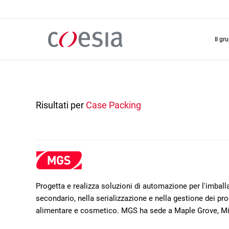
Salta
al
contenuto
principale
il gr
Risultati per
Case Packing
Progetta e realizza soluzioni di automazione per l'imba
secondario, nella serializzazione e nella gestione dei prod
alimentare e cosmetico. MGS ha sede a Maple Grove, M