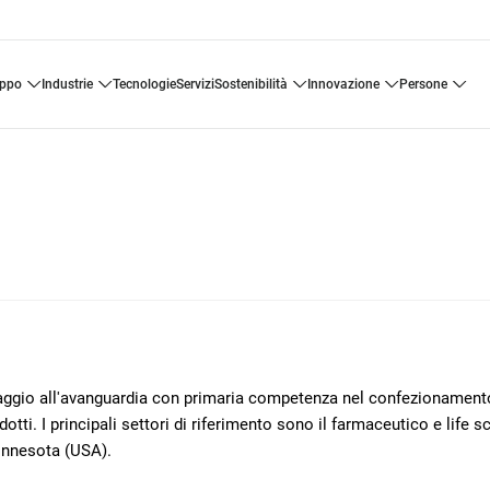
uppo
industrie
tecnologie
servizi
sostenibilità
innovazione
persone
llaggio all'avanguardia con primaria competenza nel confezionament
otti. I principali settori di riferimento sono il farmaceutico e life s
innesota (USA).