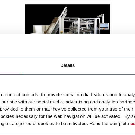
MatriX SL
Details
Side Load Case Packer RSC, Wrap
Around, Tray (30cpm)
Scopri di più
e content and ads, to provide social media features and to analy
 our site with our social media, advertising and analytics partn
 provided to them or that they’ve collected from your use of their
cookies necessary for the web navigation will be activated. By s
ngle categories of cookies to be activated. Read the complete
co