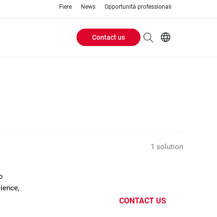
Fiere
News
Opportunità professionali
Contact us
Header
EN
IT
Buttons
menu
1 solution
o
cience,
CONTACT US