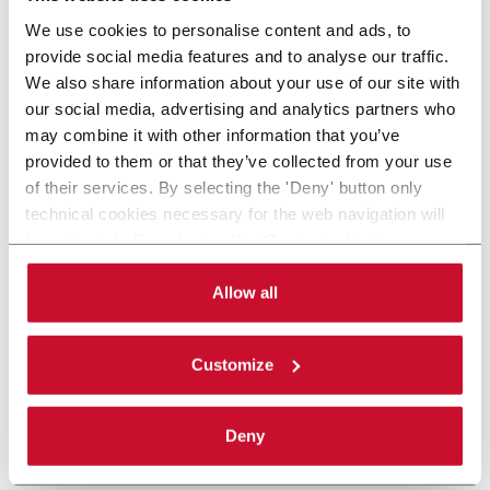
We use cookies to personalise content and ads, to
provide social media features and to analyse our traffic.
We also share information about your use of our site with
our social media, advertising and analytics partners who
may combine it with other information that you’ve
provided to them or that they’ve collected from your use
of their services. By selecting the 'Deny' button only
technical cookies necessary for the web navigation will
be activated. By selecting the 'Customize' button you
can choose the single categories of cookies to be
activated. Read the complete
cookie policy
.
Allow all
Customize
Deny