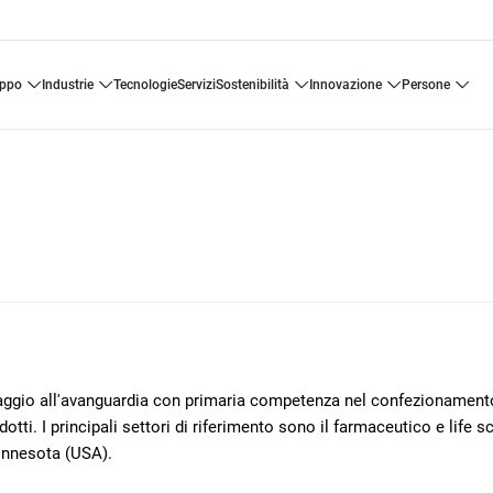
uppo
industrie
tecnologie
servizi
sostenibilità
innovazione
persone
llaggio all'avanguardia con primaria competenza nel confezionament
otti. I principali settori di riferimento sono il farmaceutico e life s
innesota (USA).