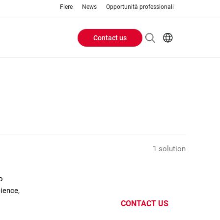
Fiere
News
Opportunità professionali
Contact us
Header
EN
IT
Buttons
menu
1 solution
o
cience,
CONTACT US