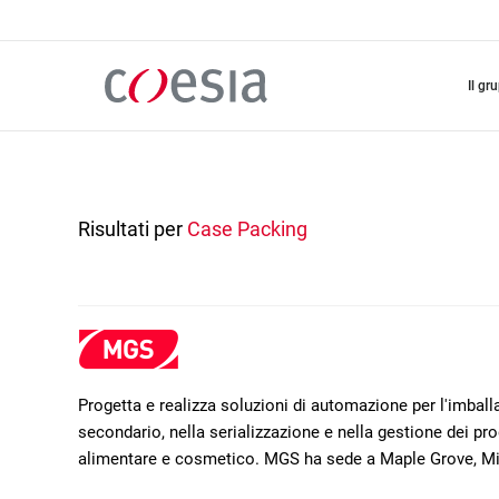
Salta
al
contenuto
principale
il gr
Risultati per
Case Packing
Progetta e realizza soluzioni di automazione per l'imba
secondario, nella serializzazione e nella gestione dei prod
alimentare e cosmetico. MGS ha sede a Maple Grove, M