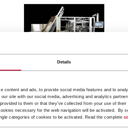
MatriX SL
Details
Side Load Case Packer RSC, Wrap
Around, Tray (30cpm)
Scopri di più
e content and ads, to provide social media features and to analy
 our site with our social media, advertising and analytics partn
 provided to them or that they’ve collected from your use of their
cookies necessary for the web navigation will be activated. By s
ngle categories of cookies to be activated. Read the complete
co