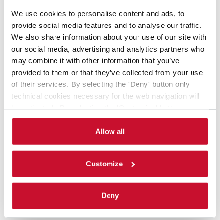
We use cookies to personalise content and ads, to
provide social media features and to analyse our traffic.
We also share information about your use of our site with
our social media, advertising and analytics partners who
may combine it with other information that you’ve
provided to them or that they’ve collected from your use
of their services. By selecting the 'Deny' button only
technical cookies necessary for the web navigation will
be activated. By selecting the 'Customize' button you
can choose the single categories of cookies to be
activated. Read the complete
cookie policy
.
Allow all
Customize
Deny