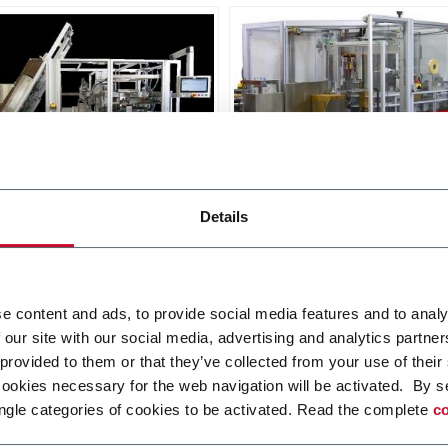
X SL
Matrix TL
Details
oad Case Packer RSC, Wrap
Top Load Case Packer (15
, Tray (30cpm)
i più
Scopri di più
e content and ads, to provide social media features and to analy
 our site with our social media, advertising and analytics partn
 provided to them or that they’ve collected from your use of their
cookies necessary for the web navigation will be activated. By s
ngle categories of cookies to be activated. Read the complete
co