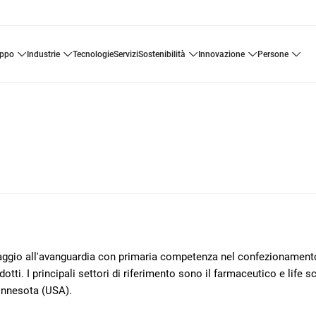
uppo
industrie
tecnologie
servizi
sostenibilità
innovazione
persone
llaggio all'avanguardia con primaria competenza nel confezionament
otti. I principali settori di riferimento sono il farmaceutico e life s
innesota (USA).