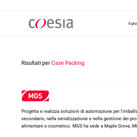
Salta
al
contenuto
principale
il gr
Risultati per
Case Packing
Progetta e realizza soluzioni di automazione per l'imba
secondario, nella serializzazione e nella gestione dei prod
alimentare e cosmetico. MGS ha sede a Maple Grove, M