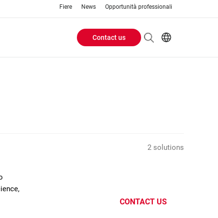
Fiere
News
Opportunità professionali
Contact us
Header
EN
IT
Buttons
menu
2 solutions
o
cience,
CONTACT US