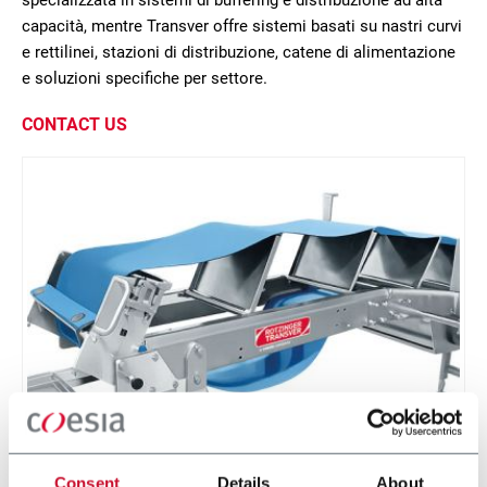
specializzata in sistemi di buffering e distribuzione ad alta
capacità, mentre Transver offre sistemi basati su nastri curvi
e rettilinei, stazioni di distribuzione, catene di alimentazione
e soluzioni specifiche per settore.
CONTACT US
Easy Cleaning
Consent
Details
About