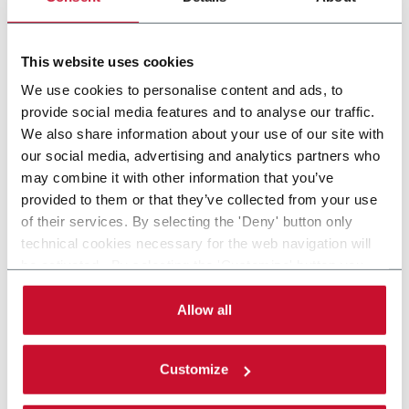
Dry cleaning: Highest hygienic standard design
Scopri di più
This website uses cookies
We use cookies to personalise content and ads, to
provide social media features and to analyse our traffic.
We also share information about your use of our site with
our social media, advertising and analytics partners who
may combine it with other information that you’ve
provided to them or that they’ve collected from your use
of their services. By selecting the 'Deny' button only
technical cookies necessary for the web navigation will
be activated. By selecting the 'Customize' button you
can choose the single categories of cookies to be
activated. Read the complete
cookie policy
.
Allow all
Customize