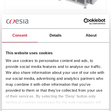
NC 100
Cartoning machine for up to 100 pc/min
Consent
Details
About
Scopri di più
This website uses cookies
We use cookies to personalise content and ads, to
9 solutions
provide social media features and to analyse our traffic.
We also share information about your use of our site with
our social media, advertising and analytics partners who
Within the Pet Care industry, R.A Jones provides advanced
may combine it with other information that you’ve
machinery solutions such as Chub Packing, Cup Filling, MAP
provided to them or that they’ve collected from your use
and Tray&Sleeve Packing. Discover more!
of their services. By selecting the 'Deny' button only
technical cookies necessary for the web navigation will
CONTACT US
be activated. By selecting the 'Customize' button you