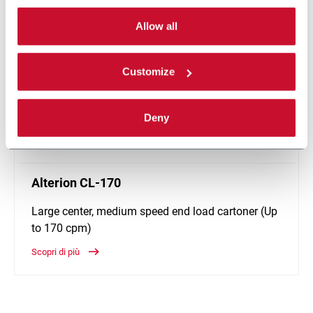
can choose the single categories of cookies to be
activated. Read the complete
cookie policy
.
Allow all
Customize
Deny
Alterion CL-170
Large center, medium speed end load cartoner (Up
to 170 cpm)
Scopri di più