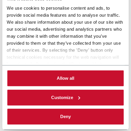
We use cookies to personalise content and ads, to
provide social media features and to analyse our traffic.
We also share information about your use of our site with
our social media, advertising and analytics partners who
may combine it with other information that you’ve
provided to them or that they’ve collected from your use
of their services. By selecting the 'Deny' button only
technical cookies necessary for the web navigation will
be activated. By selecting the 'Customize' button you
can choose the single categories of cookies to be
activated. Read the complete
cookie policy
.
Allow all
Customize
Deny