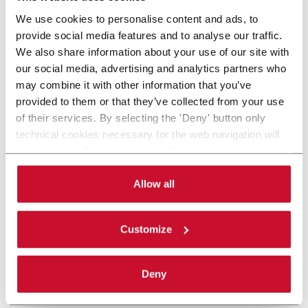
We use cookies to personalise content and ads, to
provide social media features and to analyse our traffic.
We also share information about your use of our site with
our social media, advertising and analytics partners who
may combine it with other information that you’ve
provided to them or that they’ve collected from your use
of their services. By selecting the 'Deny' button only
technical cookies necessary for the web navigation will
be activated. By selecting the 'Customize' button you
can choose the single categories of cookies to be
activated. Read the complete
cookie policy
.
Allow all
Customize
Deny